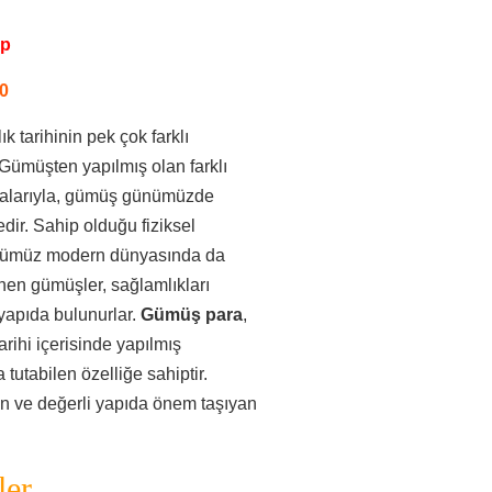
pp
0
k tarihinin pek çok farklı
Gümüşten yapılmış olan farklı
lmalarıyla, gümüş günümüzde
ir. Sahip olduğu fiziksel
 günümüz modern dünyasında da
enen gümüşler, sağlamlıkları
yapıda bulunurlar.
Gümüş para
,
ihi içerisinde yapılmış
utabilen özelliğe sahiptir.
n ve değerli yapıda önem taşıyan
ler