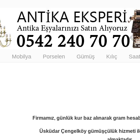
tikacı – Antika Eşya Alanlar –
tım
ı
Mobilya
Porselen
Gümüş
Kılıç
Saa
Firmamız, günlük kur baz alınarak gram hesab
Üsküdar Çengelköy gümüşçülük hizmeti i
almaktadır.