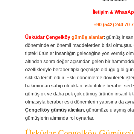
İletişim & WhasA
+90 (542) 240 70 7
Üsküdar Çengelköy
gümüş alanlar
: gümüş insanlı
döneminde en önemli maddelerden birisi olmuştur. 
tipteki ürünler insanlığın geleceğine yön vermiş o
altından sonra değer açısından gelen bir hammadded
özellikleriyle beraber tıpkı geçmişte olduğu gibi
sıklıkla tercih edilir. Eski dönemlerde dövülerek işl
bakımından sahip oldukları üstünlükle beraber sert 
gümüş ok ve daha pek çok gümüş ürünün insanlık tar
olmasıyla beraber eski dönemlerin yapısına da ayna t
Çengelköy gümüş alıcıları
, günümüze ulaşmış ola
gümüşlerin alımında rol oynarlar.
Üsküdar Çengelköy Gümüşçü