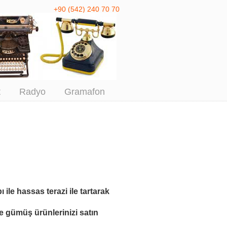
+90 (542) 240 70 70
 Antika Alım
t
Radyo
Gramafon
ı ile
hassas terazi ile tartarak
le
gümüş ürünlerinizi satın