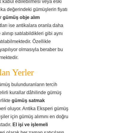
 kabul edilebilmesi veya eski
ka değerindeki gümüşlerin fiyatı
er
gümüş obje alım
tları ise antikalara oranla daha
lınıp satılabildikleri gibi aynı
tılabilmektedir. Özellikle
yapılıyor olmasıyla beraber bu
mektedir.
an Yerler
gümüş bulunduranların tercih
elirli kurallar dâhilinde gümüş
rlikte
gümüş satmak
peri oluyor. Antika Eksperi gümüş
şiler için gümüş alımını en doğru
tadır.
El işi ve işlemeli
ri olarak her zaman satıcıların