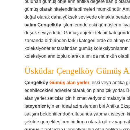
bulunan gümüş objelerin antika değere sahip olarak
gümüş olarak nitelendirilebilmeleri mümkündür. Anti
doğal olarak daha yüksek seviyede olmakla berab
satım Çengelköy
işlemlerinde eski gümüşlerin fiya
düşük seviyededir. Gümüş objeler tek bir kategoride a
zamanda birbirinden farklı kategorilerde de alınıp sa
koleksiyonerler tarafından gümüş koleksiyonlarının 
koleksiyonların toplu olarak alımı da mümkün olabil
Üsküdar Çengelköy Gümüş Al
Çengelköy
Gümüş alan yerler
, eski veya antika 
edebilecekleri adresler olarak ön plana çıkıyorlar. B
alan yerler satıcılar için hizmet veriyor olmalarıyla bi
isteyenler
için en ideal adreslerden biri Antika Eks
satışını beklentiler doğrultusunda yapmak isteyen ki
şekilde gerçekleştiren bir firma olarak görev yapmak
gümüş
alanlardan Çengelköy biri olan Antika Ekspe