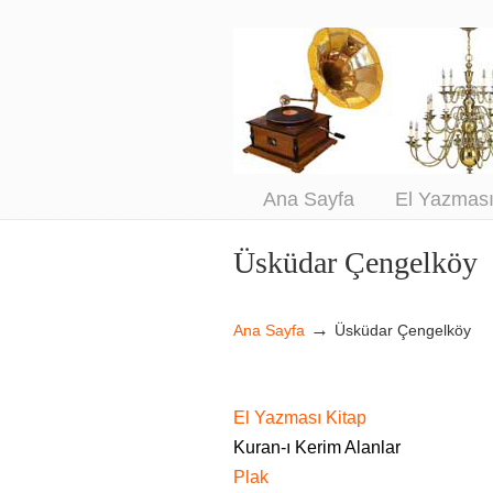
An
Sa
Ana Sayfa
El Yazmas
Üsküdar Çengelköy
Navigation
→
Ana Sayfa
Üsküdar Çengelköy
El Yazması Kitap
Kuran-ı Kerim Alanlar
Plak