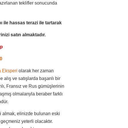
azırlanan teklifler sonucunda
ı ile
hassas terazi ile tartarak
nizi satın almaktadır.
pp
0
a Eksperi
olarak her zaman
 alış ve satışlarda başarılı bir
lı, Fransız ve Rus gümüşlerinin
aşmış olmalarıyla beraber farklı
ndür.
 almak, elinizde bulunan eski
geçmeniz yeterli olacaktır.