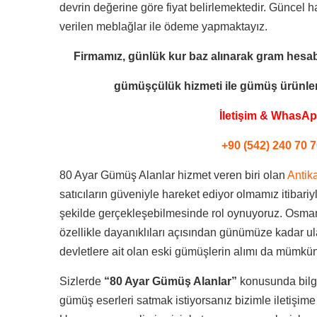
devrin değerine göre fiyat belirlemektedir. Güncel h
verilen meblağlar ile ödeme yapmaktayız.
Firmamız, günlük kur baz alınarak gram hesab
gümüşçülük hizmeti ile
gümüş ürünleri
İletişim & WhasA
+90 (542) 240 70 7
80 Ayar Gümüş Alanlar hizmet veren biri olan
Antik
satıcıların güveniyle hareket ediyor olmamız itibariyle
şekilde gerçekleşebilmesinde rol oynuyoruz. Osman
özellikle dayanıklıları açısından günümüze kadar ul
devletlere ait olan eski gümüşlerin alımı da mümkü
Sizlerde
“80 Ayar Gümüş Alanlar”
konusunda bilgi
gümüş eserleri satmak istiyorsanız bizimle iletişime 