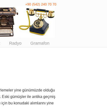
+90 (542) 240 70 70
 Antika Alım
t
Radyo
Gramafon
lirlemeler yine günümüzde olduğu
r. Eski gümüşler ile antika geçmiş
 için
bu konudaki alımlarını yine