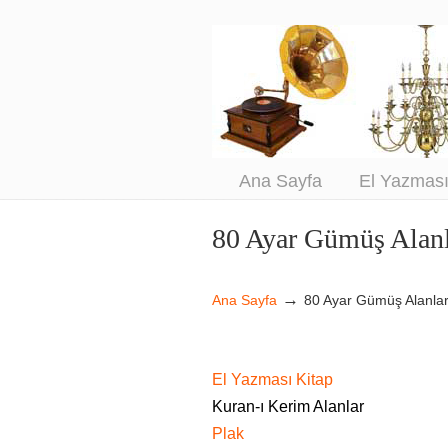
An
Sa
Ana Sayfa
El Yazmas
80 Ayar Gümüş Alan
Navigation
→
Ana Sayfa
80 Ayar Gümüş Alanla
El Yazması Kitap
Kuran-ı Kerim Alanlar
Plak