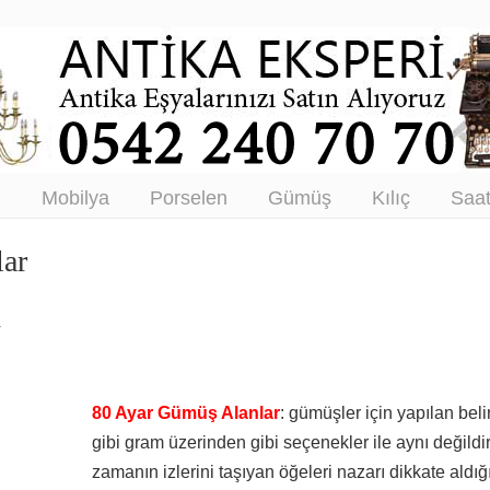
tikacı – Antika Eşya Alanlar –
tım
ı
Mobilya
Porselen
Gümüş
Kılıç
Saa
lar
r
80 Ayar Gümüş Alanlar
: gümüşler için yapılan be
gibi gram üzerinden gibi seçenekler ile aynı değildi
zamanın izlerini taşıyan öğeleri nazarı dikkate aldığı