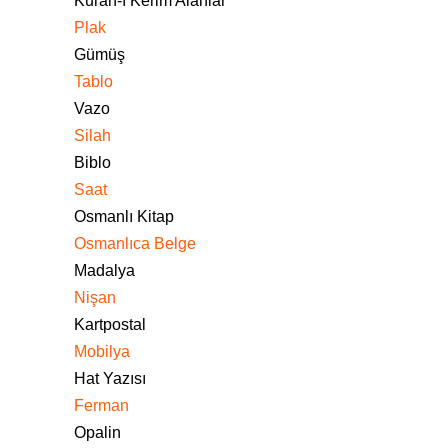
Kuran-ı Kerim Alanlar
Plak
Gümüş
Tablo
Vazo
Silah
Biblo
Saat
Osmanlı Kitap
Osmanlıca Belge
Madalya
Nişan
Kartpostal
Mobilya
Hat Yazısı
Ferman
Opalin