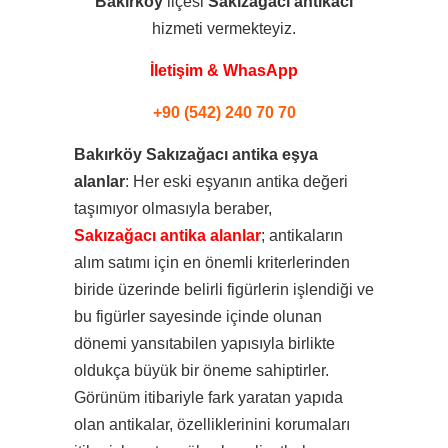
Bakırköy
ilçesi
Sakızağacı
antikacı
hizmeti vermekteyiz.
İletişim & WhasApp
+90 (542) 240 70 70
Bakırköy Sakızağacı antika eşya
alanlar
: Her eski eşyanın antika değeri
taşımıyor olmasıyla beraber,
Sakızağacı antika alanlar
; antikaların
alım satımı için en önemli kriterlerinden
biride üzerinde belirli figürlerin işlendiği ve
bu figürler sayesinde içinde olunan
dönemi yansıtabilen yapısıyla birlikte
oldukça büyük bir öneme sahiptirler.
Görünüm itibariyle fark yaratan yapıda
olan antikalar, özelliklerinini korumaları