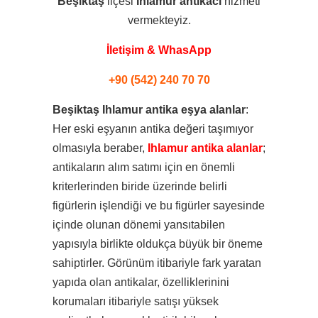
Beşiktaş
ilçesi
Ihlamur
antikacı
hizmeti
vermekteyiz.
İletişim & WhasApp
+90 (542) 240 70 70
Beşiktaş Ihlamur antika eşya alanlar
:
Her eski eşyanın antika değeri taşımıyor
olmasıyla beraber,
Ihlamur antika alanlar
;
antikaların alım satımı için en önemli
kriterlerinden biride üzerinde belirli
figürlerin işlendiği ve bu figürler sayesinde
içinde olunan dönemi yansıtabilen
yapısıyla birlikte oldukça büyük bir öneme
sahiptirler. Görünüm itibariyle fark yaratan
yapıda olan antikalar, özelliklerinini
korumaları itibariyle satışı yüksek