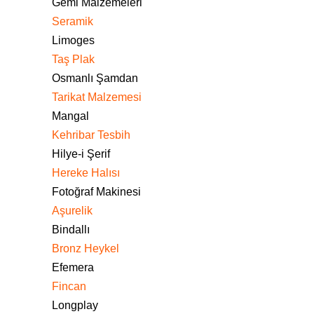
Gemi Malzemeleri
Seramik
Limoges
Taş Plak
Osmanlı Şamdan
Tarikat Malzemesi
Mangal
Kehribar Tesbih
Hilye-i Şerif
Hereke Halısı
Fotoğraf Makinesi
Aşurelik
Bindallı
Bronz Heykel
Efemera
Fincan
Longplay