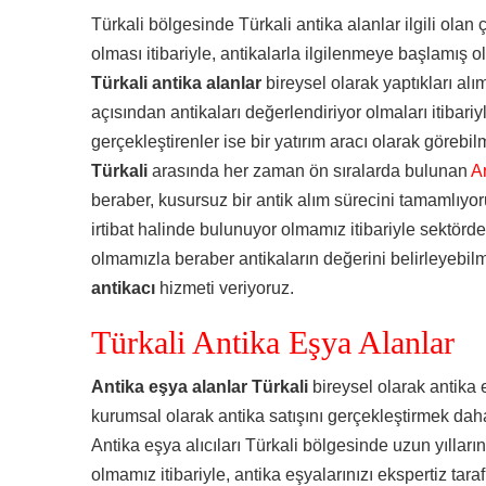
Türkali bölgesinde Türkali antika alanlar ilgili olan
olması itibariyle, antikalarla ilgilenmeye başlamış 
Türkali antika alanlar
bireysel olarak yaptıkları a
açısından antikaları değerlendiriyor olmaları itibari
gerçekleştirenler ise bir yatırım aracı olarak görebil
Türkali
arasında her zaman ön sıralarda bulunan
A
beraber, kusursuz bir antik alım sürecini tamamlıyor
irtibat halinde bulunuyor olmamız itibariyle sektörde
olmamızla beraber antikaların değerini belirleyebi
antikacı
hizmeti veriyoruz.
Türkali Antika Eşya Alanlar
Antika eşya alanlar Türkali
bireysel olarak antika e
kurumsal olarak antika satışını gerçekleştirmek daha
Antika eşya alıcıları Türkali bölgesinde uzun yıllar
olmamız itibariyle, antika eşyalarınızı ekspertiz tar