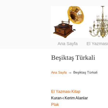
An
Sa
Ana Sayfa
El Yazmas
Beşiktaş Türkali
Navigation
→
Ana Sayfa
Beşiktaş Türkali
El Yazması Kitap
Kuran-ı Kerim Alanlar
Plak