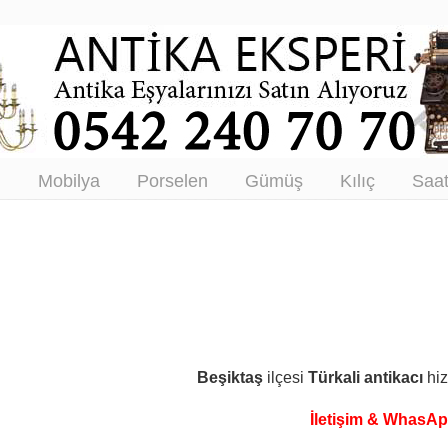
tikacı – Antika Eşya Alanlar –
tım
ı
Mobilya
Porselen
Gümüş
Kılıç
Saa
Beşiktaş
ilçesi
Türkali
antikacı
hiz
İletişim & WhasA