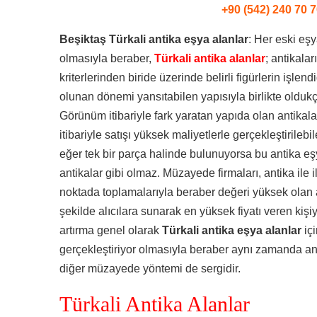
+90 (542) 240 70 7
Beşiktaş Türkali antika eşya alanlar
: Her eski eşy
olmasıyla beraber,
Türkali antika alanlar
; antikalar
kriterlerinden biride üzerinde belirli figürlerin işlen
olunan dönemi yansıtabilen yapısıyla birlikte oldukç
Görünüm itibariyle fark yaratan yapıda olan antikalar
itibariyle satışı yüksek maliyetlerle gerçekleştirileb
eğer tek bir parça halinde bulunuyorsa bu antika e
antikalar gibi olmaz. Müzayede firmaları, antika ile ilg
noktada toplamalarıyla beraber değeri yüksek olan a
şekilde alıcılara sunarak en yüksek fiyatı veren kişiy
artırma genel olarak
Türkali antika eşya alanlar
iç
gerçekleştiriyor olmasıyla beraber aynı zamanda ant
diğer müzayede yöntemi de sergidir.
Türkali Antika Alanlar