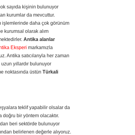
 çok sayıda kişinin bulunuyor
olan kurumlar da mevcuttur.
lım işlemlerinde daha çok görünüm
yle kurumsal olarak alım
mektedirler.
Antika alanlar
ntika Eksperi
markamızla
uz. Antika satıcılarıyla her zaman
 uzun yıllardır bulunuyor
lme noktasında üstün
Türkali
şyalara teklif yapabilir olsalar da
 doğru bir yöntem olacaktır.
ından beri sektörde bulunuyor
afından belirlenen değerle alıyoruz.