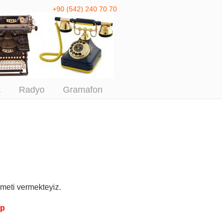
+90 (542) 240 70 70
 Antika Alım
t
Radyo
Gramafon
meti vermekteyiz.
pp