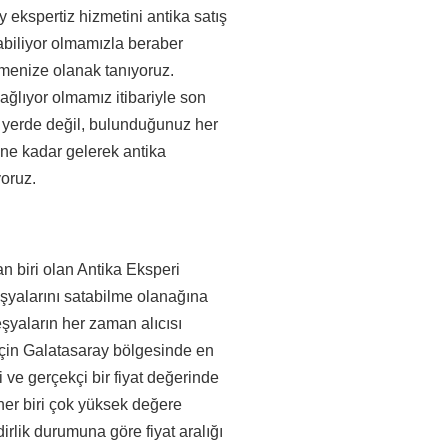
 ekspertiz hizmetini antika satış
labiliyor olmamızla beraber
ilmenize olanak tanıyoruz.
ağlıyor olmamız itibariyle son
r yerde değil, bulunduğunuz her
ine kadar gelerek antika
yoruz.
an biri olan Antika Eksperi
 eşyalarını satabilme olanağına
şyaların her zaman alıcısı
için Galatasaray bölgesinde en
li ve gerçekçi bir fiyat değerinde
her biri çok yüksek değere
dirlik durumuna göre fiyat aralığı