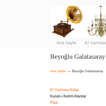
An
Sa
Ana Sayfa
El Yazmas
Beyoğlu Galatasaray
Navigation
→
Ana Sayfa
Beyoğlu Galatasaray
El Yazması Kitap
Kuran-ı Kerim Alanlar
Plak