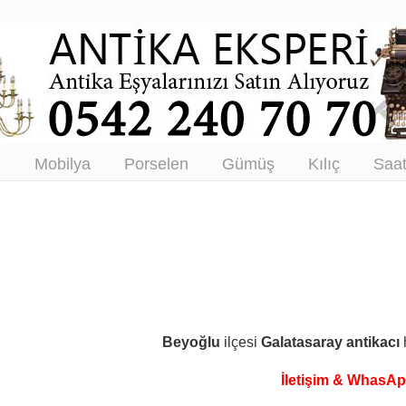
tikacı – Antika Eşya Alanlar –
tım
ı
Mobilya
Porselen
Gümüş
Kılıç
Saa
Beyoğlu
ilçesi
Galatasaray
antikacı
İletişim & WhasA