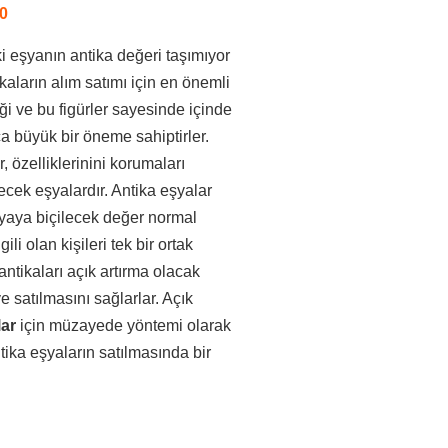
0
ki eşyanın antika değeri taşımıyor
ikaların alım satımı için en önemli
diği ve bu figürler sayesinde içinde
a büyük bir öneme sahiptirler.
, özelliklerinini korumaları
ilecek eşyalardır. Antika eşyalar
şyaya biçilecek değer normal
ili olan kişileri tek bir ortak
ntikaları açık artırma olacak
e satılmasını sağlarlar. Açık
lar
için müzayede yöntemi olarak
ika eşyaların satılmasında bir