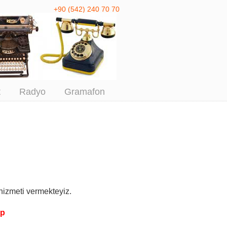
+90 (542) 240 70 70
 Antika Alım
t
Radyo
Gramafon
hizmeti vermekteyiz.
pp