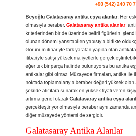
+90 (542) 240 70 7
Beyoğlu Galatasaray antika eşya alanlar
: Her es
olmasıyla beraber,
Galatasaray antika alanlar
; ant
kriterlerinden biride üzerinde belirli figürlerin işlen
olunan dönemi yansıtabilen yapısıyla birlikte oldukç
Görünüm itibariyle fark yaratan yapıda olan antikalar
itibariyle satışı yüksek maliyetlerle gerçekleştirileb
eğer tek bir parça halinde bulunuyorsa bu antika e
antikalar gibi olmaz. Müzayede firmaları, antika ile ilg
noktada toplamalarıyla beraber değeri yüksek olan a
şekilde alıcılara sunarak en yüksek fiyatı veren kişiy
artırma genel olarak
Galatasaray antika eşya alan
gerçekleştiriyor olmasıyla beraber aynı zamanda ant
diğer müzayede yöntemi de sergidir.
Galatasaray Antika Alanlar