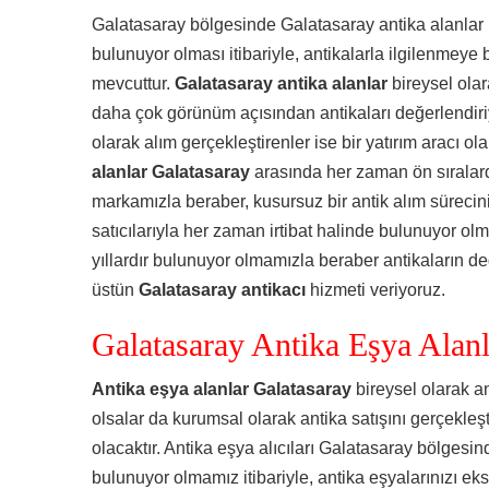
Galatasaray bölgesinde Galatasaray antika alanlar il
bulunuyor olması itibariyle, antikalarla ilgilenmeye
mevcuttur.
Galatasaray antika alanlar
bireysel olar
daha çok görünüm açısından antikaları değerlendiriy
olarak alım gerçekleştirenler ise bir yatırım aracı ol
alanlar Galatasaray
arasında her zaman ön sırala
markamızla beraber, kusursuz bir antik alım sürecin
satıcılarıyla her zaman irtibat halinde bulunuyor ol
yıllardır bulunuyor olmamızla beraber antikaların d
üstün
Galatasaray
antikacı
hizmeti veriyoruz.
Galatasaray Antika Eşya Alanl
Antika eşya alanlar Galatasaray
bireysel olarak an
olsalar da kurumsal olarak antika satışını gerçekle
olacaktır. Antika eşya alıcıları Galatasaray bölgesin
bulunuyor olmamız itibariyle, antika eşyalarınızı eks