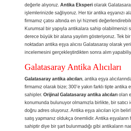
değerle alıyoruz.
Antika Eksperi
olarak Galatasaray
işlemlerinizde sağlıyoruz. Her tür antika eşyanızı a
firmamız çatısı altında en iyi hizmeti değerlendireb
Kurumsal bir yapıyla antikalara sahip olabilmenizi s
derece büyük bir alana yayılım gösteriyoruz. Tek bi
noktadan antika eşya alıcısı Galatasaray olarak yer
incelemesini gerçekleştirdikten sonra alım yapabili
Galatasaray Antika Alıcıları
Galatasaray antika alıcıları
, antika eşya alıcılarınd
firmamız olarak bize; 300’e yakın farklı tipte antika
sahipler.
Orijinal Galatasaray antika alıcıları
olan e
konumunda bulunuyor olmamızla birlikte, bir satıcı 
doğru adres oluyoruz. Antika eşya alıcıları için belir
satış yapmanız oldukça önemlidir. Antika eşyaların 
sahiptir diye bir şart bulunmadığı gibi antikaların na