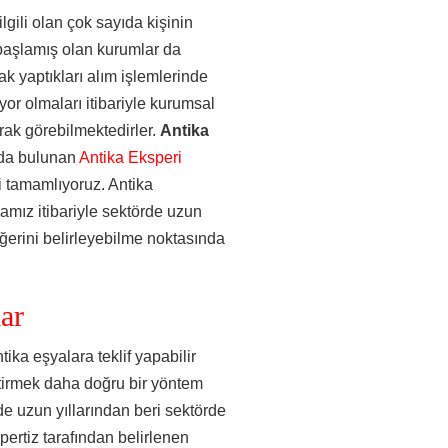
gili olan çok sayıda kişinin
 başlamış olan kurumlar da
ak yaptıkları alım işlemlerinde
or olmaları itibariyle kurumsal
arak görebilmektedirler.
Antika
rda bulunan
Antika Eksperi
i tamamlıyoruz. Antika
mamız itibariyle sektörde uzun
eğerini belirleyebilme noktasında
ar
tika eşyalara teklif yapabilir
ştirmek daha doğru bir yöntem
de uzun yıllarından beri sektörde
pertiz tarafından belirlenen