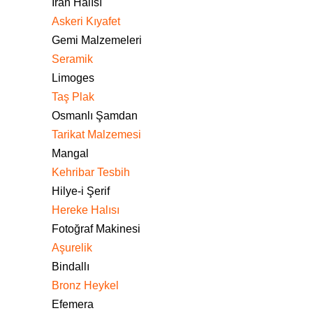
İran Halısı
Askeri Kıyafet
Gemi Malzemeleri
Seramik
Limoges
Taş Plak
Osmanlı Şamdan
Tarikat Malzemesi
Mangal
Kehribar Tesbih
Hilye-i Şerif
Hereke Halısı
Fotoğraf Makinesi
Aşurelik
Bindallı
Bronz Heykel
Efemera