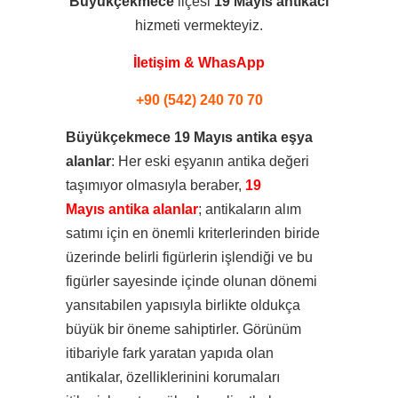
Büyükçekmece
ilçesi
19 Mayıs
antikacı
hizmeti vermekteyiz.
İletişim & WhasApp
+90 (542) 240 70 70
Büyükçekmece 19 Mayıs antika eşya
alanlar
: Her eski eşyanın antika değeri
taşımıyor olmasıyla beraber,
19
Mayıs antika alanlar
; antikaların alım
satımı için en önemli kriterlerinden biride
üzerinde belirli figürlerin işlendiği ve bu
figürler sayesinde içinde olunan dönemi
yansıtabilen yapısıyla birlikte oldukça
büyük bir öneme sahiptirler. Görünüm
itibariyle fark yaratan yapıda olan
antikalar, özelliklerinini korumaları