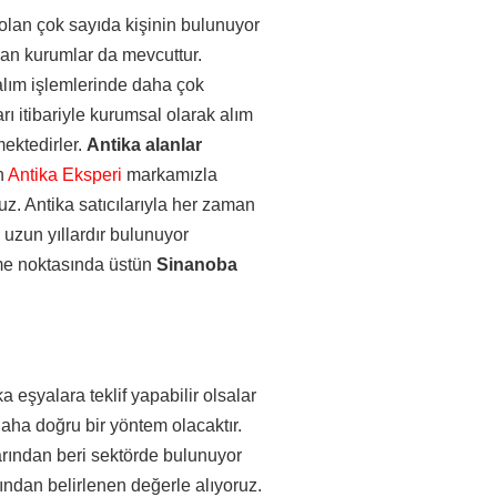
olan çok sayıda kişinin bulunuyor
olan kurumlar da mevcuttur.
 alım işlemlerinde daha çok
ı itibariyle kurumsal olarak alım
mektedirler.
Antika alanlar
n
Antika Eksperi
markamızla
uz. Antika satıcılarıyla her zaman
 uzun yıllardır bulunuyor
lme noktasında üstün
Sinanoba
a eşyalara teklif yapabilir olsalar
daha doğru bir yöntem olacaktır.
arından beri sektörde bulunuyor
afından belirlenen değerle alıyoruz.