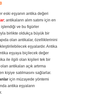
0
er eski eşyanın antika değeri
lar
; antikaların alım satımı için en
 işlendiği ve bu figürler
la birlikte oldukça büyük bir
pıda olan antikalar, özelliklerinini
kleştirilebilecek eşyalardır. Antika
antika eşyaya biçilecek değer
ile ilgili olan kişileri tek bir
lan antikaları açık artırma
en kişiye satılmasını sağlarlar.
anlar
için müzayede yöntemi
anda antika eşyaların
r.