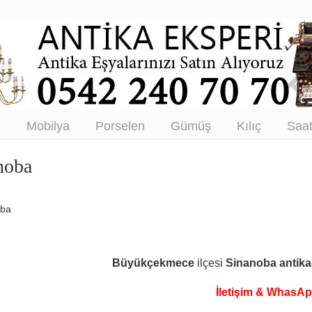
tikacı – Antika Eşya Alanlar –
tım
ı
Mobilya
Porselen
Gümüş
Kılıç
Saa
noba
oba
Büyükçekmece
ilçesi
Sinanoba
antika
İletişim & WhasA