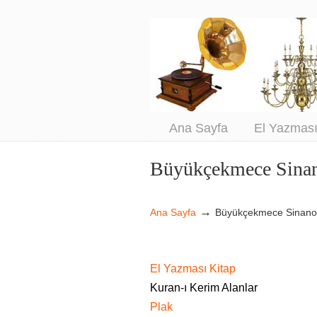
An
Sa
Ana Sayfa
El Yazmas
Büyükçekmece Sina
Navigation
→
Ana Sayfa
Büyükçekmece Sinan
El Yazması Kitap
Kuran-ı Kerim Alanlar
Plak