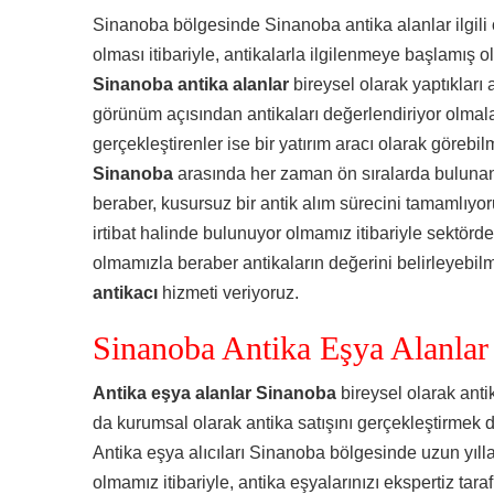
Sinanoba bölgesinde Sinanoba antika alanlar ilgili 
olması itibariyle, antikalarla ilgilenmeye başlamış 
Sinanoba antika alanlar
bireysel olarak yaptıkları
görünüm açısından antikaları değerlendiriyor olmalar
gerçekleştirenler ise bir yatırım aracı olarak görebil
Sinanoba
arasında her zaman ön sıralarda buluna
beraber, kusursuz bir antik alım sürecini tamamlıyor
irtibat halinde bulunuyor olmamız itibariyle sektörde
olmamızla beraber antikaların değerini belirleyebi
antikacı
hizmeti veriyoruz.
Sinanoba Antika Eşya Alanlar
Antika eşya alanlar Sinanoba
bireysel olarak antik
da kurumsal olarak antika satışını gerçekleştirmek 
Antika eşya alıcıları Sinanoba bölgesinde uzun yıll
olmamız itibariyle, antika eşyalarınızı ekspertiz tar