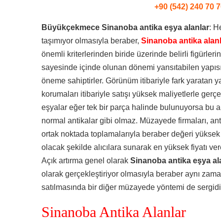
+90 (542) 240 70 7
Büyükçekmece Sinanoba antika eşya alanlar
: H
taşımıyor olmasıyla beraber,
Sinanoba antika alan
önemli kriterlerinden biride üzerinde belirli figürlerin
sayesinde içinde olunan dönemi yansıtabilen yapısıy
öneme sahiptirler. Görünüm itibariyle fark yaratan ya
korumaları itibariyle satışı yüksek maliyetlerle gerçe
eşyalar eğer tek bir parça halinde bulunuyorsa bu 
normal antikalar gibi olmaz. Müzayede firmaları, antika 
ortak noktada toplamalarıyla beraber değeri yüksek o
olacak şekilde alıcılara sunarak en yüksek fiyatı ver
Açık artırma genel olarak
Sinanoba antika eşya al
olarak gerçekleştiriyor olmasıyla beraber aynı zam
satılmasında bir diğer müzayede yöntemi de sergidi
Sinanoba Antika Alanlar