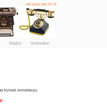
+90 (542) 240 70 70
 Antika Alım
t
Radyo
Gramafon
cı
hizmeti vermekteyiz.
pp