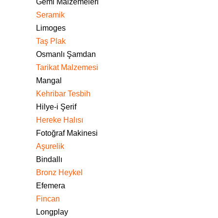
Gemi Malzemeleri
Seramik
Limoges
Taş Plak
Osmanlı Şamdan
Tarikat Malzemesi
Mangal
Kehribar Tesbih
Hilye-i Şerif
Hereke Halısı
Fotoğraf Makinesi
Aşurelik
Bindallı
Bronz Heykel
Efemera
Fincan
Longplay