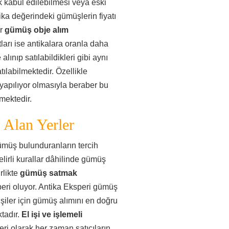
 kabul edilebilmesi veya eski
ka değerindeki gümüşlerin fiyatı
er
gümüş obje alım
ları ise antikalara oranla daha
lınıp satılabildikleri gibi aynı
tılabilmektedir. Özellikle
yapılıyor olmasıyla beraber bu
mektedir.
Alan Yerler
gümüş bulunduranların tercih
elirli kurallar dâhilinde gümüş
rlikte
gümüş satmak
peri oluyor. Antika Eksperi gümüş
şiler için gümüş alımını en doğru
tadır.
El işi ve işlemeli
eri olarak her zaman satıcıların