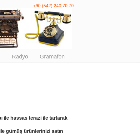
+90 (542) 240 70 70
 Antika Alım
t
Radyo
Gramafon
ı ile
hassas terazi ile tartarak
ile
gümüş ürünlerinizi satın