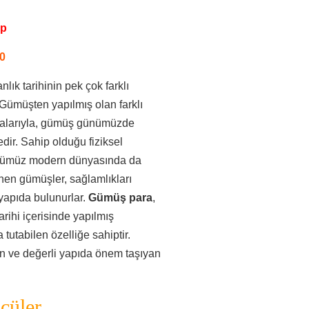
pp
0
nlık tarihinin pek çok farklı
Gümüşten yapılmış olan farklı
lmalarıyla, gümüş günümüzde
ir. Sahip olduğu fiziksel
 günümüz modern dünyasında da
enen gümüşler, sağlamlıkları
yapıda bulunurlar.
Gümüş para
,
ihi içerisinde yapılmış
utabilen özelliğe sahiptir.
n ve değerli yapıda önem taşıyan
çüler