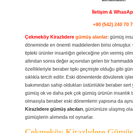
İletişim & WhasA
+90 (542) 240 70 7
Çekmeköy Kirazlıdere
gümüş alanlar
: gümüş insa
döneminde en önemli maddelerden birisi olmuştur. 
tipteki ürünler insanlığın geleceğine yön vermiş o
altından sonra değer açısından gelen bir hammadded
özellikleriyle beraber tıpkı geçmişte olduğu gibi
sıklıkla tercih edilir. Eski dönemlerde dövülerek işl
bakımından sahip oldukları üstünlükle beraber sert 
gümüş ok ve daha pek çok gümüş ürünün insanlık tar
olmasıyla beraber eski dönemlerin yapısına da ayna t
Kirazlıdere gümüş alıcıları
, günümüze ulaşmış ola
gümüşlerin alımında rol oynarlar.
Çekmeköy Kirazlıdere Gümüş