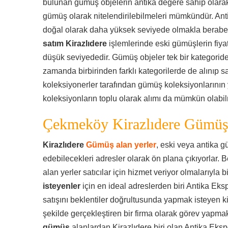
bulunan gümüş objelerin antika değere sahip olarak
gümüş olarak nitelendirilebilmeleri mümkündür. Anti
doğal olarak daha yüksek seviyede olmakla berab
satım Kirazlıdere
işlemlerinde eski gümüşlerin fiyat
düşük seviyededir. Gümüş objeler tek bir kategoride a
zamanda birbirinden farklı kategorilerde de alınıp sa
koleksiyonerler tarafından gümüş koleksiyonlarının 
koleksiyonların toplu olarak alımı da mümkün olabil
Çekmeköy Kirazlıdere Gümüş 
Kirazlıdere
Gümüş alan yerler
, eski veya antika 
edebilecekleri adresler olarak ön plana çıkıyorlar. B
alan yerler satıcılar için hizmet veriyor olmalarıyla bi
isteyenler
için en ideal adreslerden biri Antika Eks
satışını beklentiler doğrultusunda yapmak isteyen ki
şekilde gerçekleştiren bir firma olarak görev yapmak
gümüş
alanlardan Kirazlıdere biri olan Antika Eksp