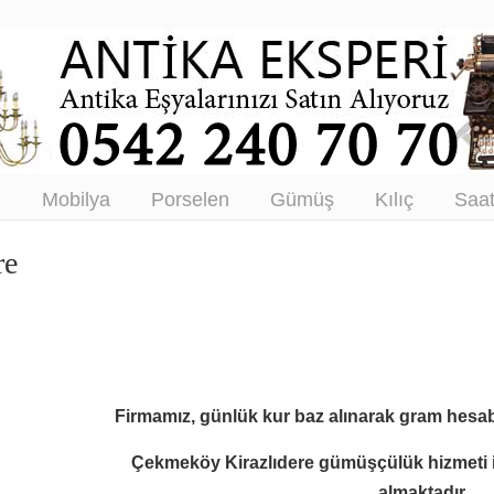
tikacı – Antika Eşya Alanlar –
tım
ı
Mobilya
Porselen
Gümüş
Kılıç
Saa
re
Firmamız, günlük kur baz alınarak gram hesab
Çekmeköy Kirazlıdere gümüşçülük hizmeti 
almaktadır.