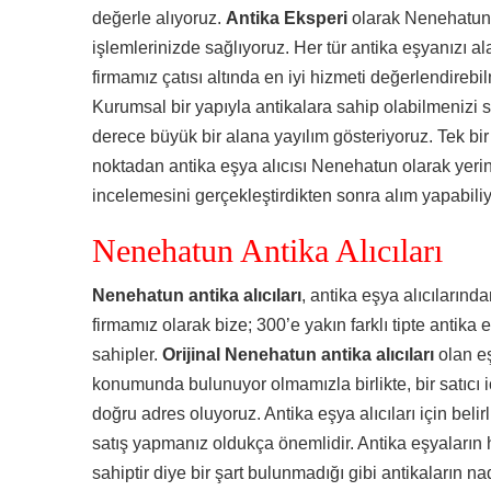
değerle alıyoruz.
Antika Eksperi
olarak Nenehatun e
işlemlerinizde sağlıyoruz. Her tür antika eşyanızı a
firmamız çatısı altında en iyi hizmeti değerlendireb
Kurumsal bir yapıyla antikalara sahip olabilmenizi s
derece büyük bir alana yayılım gösteriyoruz. Tek bi
noktadan antika eşya alıcısı Nenehatun olarak yeri
incelemesini gerçekleştirdikten sonra alım yapabili
Nenehatun Antika Alıcıları
Nenehatun antika alıcıları
, antika eşya alıcılarınd
firmamız olarak bize; 300’e yakın farklı tipte antika
sahipler.
Orijinal Nenehatun antika alıcıları
olan eş
konumunda bulunuyor olmamızla birlikte, bir satıcı
doğru adres oluyoruz. Antika eşya alıcıları için belir
satış yapmanız oldukça önemlidir. Antika eşyaların 
sahiptir diye bir şart bulunmadığı gibi antikaların na