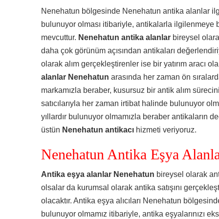
Nenehatun bölgesinde Nenehatun antika alanlar ilgi
bulunuyor olması itibariyle, antikalarla ilgilenmeye
mevcuttur.
Nenehatun antika alanlar
bireysel olara
daha çok görünüm açısından antikaları değerlendiriy
olarak alım gerçekleştirenler ise bir yatırım aracı ol
alanlar Nenehatun
arasında her zaman ön sıralar
markamızla beraber, kusursuz bir antik alım sürecin
satıcılarıyla her zaman irtibat halinde bulunuyor ol
yıllardır bulunuyor olmamızla beraber antikaların d
üstün
Nenehatun
antikacı
hizmeti veriyoruz.
Nenehatun Antika Eşya Alanla
Antika eşya alanlar Nenehatun
bireysel olarak ant
olsalar da kurumsal olarak antika satışını gerçekle
olacaktır. Antika eşya alıcıları Nenehatun bölgesind
bulunuyor olmamız itibariyle, antika eşyalarınızı eks