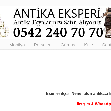
tikacı – Antika Eşya Alanlar –
tım
ı
Mobilya
Porselen
Gümüş
Kılıç
Saa
Esenler
ilçesi
Nenehatun
antikacı
h
İletişim & WhasA