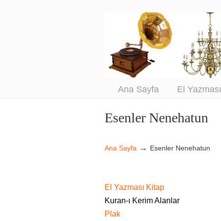
An
Sa
Ana Sayfa
El Yazmas
Esenler Nenehatun
Navigation
→
Ana Sayfa
Esenler Nenehatun
El Yazması Kitap
Kuran-ı Kerim Alanlar
Plak