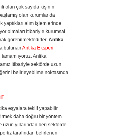
li olan çok sayıda kişinin
 başlamış olan kurumlar da
k yaptıkları alım işlemlerinde
or olmaları itibariyle kurumsal
arak görebilmektedirler.
Antika
da bulunan
Antika Eksperi
i tamamlıyoruz. Antika
mamız itibariyle sektörde uzun
eğerini belirleyebilme noktasında
r
ika eşyalara teklif yapabilir
ştirmek daha doğru bir yöntem
e uzun yıllarından beri sektörde
pertiz tarafından belirlenen