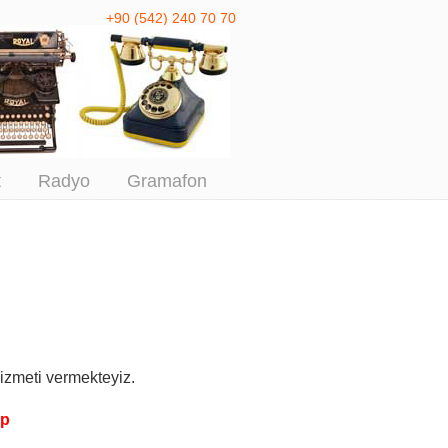
+90 (542) 240 70 70
 Antika Alım
t
Radyo
Gramafon
izmeti vermekteyiz.
pp