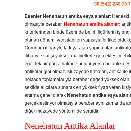
+90 (542) 240 70 7
Esenler Nenehatun antika eşya alanlar
: Her eski
olmasıyla beraber,
Nenehatun antika alanlar
; anti
kriterlerinden biride üzerinde belirli figürlerin işlen
olunan dönemi yansıtabilen yapısıyla birlikte oldukç
Görünüm itibariyle fark yaratan yapıda olan antikalar
itibariyle satışı yüksek maliyetlerle gerçekleştirileb
eğer tek bir parça halinde bulunuyorsa bu antika e
antikalar gibi olmaz. Müzayede firmaları, antika ile ilg
noktada toplamalarıyla beraber değeri yüksek olan a
şekilde alıcılara sunarak en yüksek fiyatı veren kişiy
artırma genel olarak
Nenehatun antika eşya alanl
gerçekleştiriyor olmasıyla beraber aynı zamanda ant
diğer müzayede yöntemi de sergidir.
Nenehatun Antika Alanlar