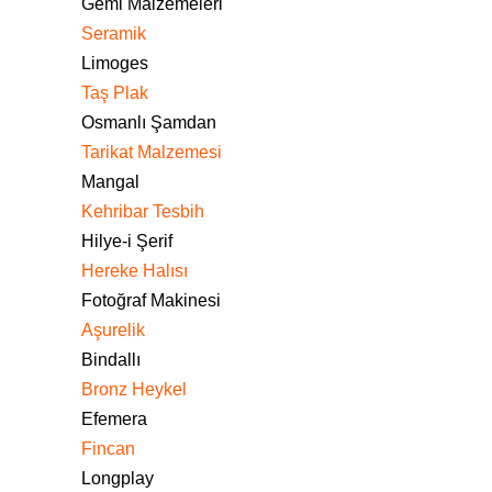
Gemi Malzemeleri
Seramik
Limoges
Taş Plak
Osmanlı Şamdan
Tarikat Malzemesi
Mangal
Kehribar Tesbih
Hilye-i Şerif
Hereke Halısı
Fotoğraf Makinesi
Aşurelik
Bindallı
Bronz Heykel
Efemera
Fincan
Longplay