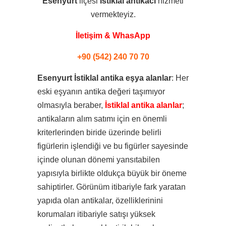
Esenyurt
ilçesi
İstiklal
antikacı
hizmeti
vermekteyiz.
İletişim & WhasApp
+90 (542) 240 70 70
Esenyurt İstiklal antika eşya alanlar
: Her
eski eşyanın antika değeri taşımıyor
olmasıyla beraber,
İstiklal antika alanlar
;
antikaların alım satımı için en önemli
kriterlerinden biride üzerinde belirli
figürlerin işlendiği ve bu figürler sayesinde
içinde olunan dönemi yansıtabilen
yapısıyla birlikte oldukça büyük bir öneme
sahiptirler. Görünüm itibariyle fark yaratan
yapıda olan antikalar, özelliklerinini
korumaları itibariyle satışı yüksek