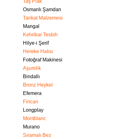
Taş Plak
Osmanlı Şamdan
Tarikat Malzemesi
Mangal
Kehribar Tesbih
Hilye-i Şerif
Hereke Halısı
Fotoğraf Makinesi
Aşurelik
Bindallı
Bronz Heykel
Efemera
Fincan
Longplay
Montblanc
Murano
Sıramalı Bez