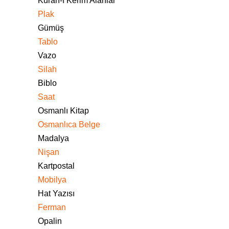
Kuran-ı Kerim Alanlar
Plak
Gümüş
Tablo
Vazo
Silah
Biblo
Saat
Osmanlı Kitap
Osmanlıca Belge
Madalya
Nişan
Kartpostal
Mobilya
Hat Yazısı
Ferman
Opalin