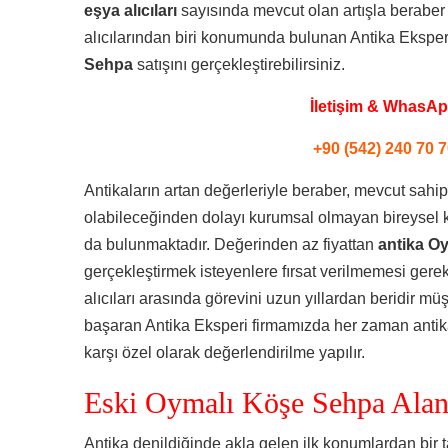
eşya alıcıları
sayısında mevcut olan artışla beraber 
alıcılarından biri konumunda bulunan Antika Eksperi
Sehpa
satışını gerçekleştirebilirsiniz.
İletişim & WhasA
+90 (542) 240 70 7
Antikaların artan değerleriyle beraber, mevcut sahip
olabileceğinden dolayı kurumsal olmayan bireysel kiş
da bulunmaktadır. Değerinden az fiyattan
antika O
gerçekleştirmek isteyenlere fırsat verilmemesi ger
alıcıları arasında görevini uzun yıllardan beridir müş
başaran Antika Eksperi firmamızda her zaman antika
karşı özel olarak değerlendirilme yapılır.
Eski Oymalı Köşe Sehpa Alan
Antika denildiğinde akla gelen ilk konumlardan bir ta