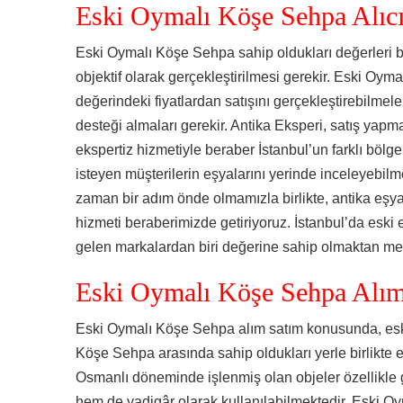
Eski Oymalı Köşe Sehpa Alıcı
Eski Oymalı Köşe Sehpa sahip oldukları değerleri b
objektif olarak gerçekleştirilmesi gerekir. Eski Oyma
değerindeki fiyatlardan satışını gerçekleştirebilmel
desteği almaları gerekir. Antika Eksperi, satış yapm
ekspertiz hizmetiyle beraber İstanbul’un farklı bölg
isteyen müşterilerin eşyalarını yerinde inceleyebilm
zaman bir adım önde olmamızla birlikte, antika eşy
hizmeti beraberimizde getiriyoruz. İstanbul’da eski eş
gelen markalardan biri değerine sahip olmaktan m
Eski Oymalı Köşe Sehpa Alı
Eski Oymalı Köşe Sehpa alım satım konusunda, eski
Köşe Sehpa arasında sahip oldukları yerle birlikte e
Osmanlı döneminde işlenmiş olan objeler özellik
hem de yadigâr olarak kullanılabilmektedir. Eski O