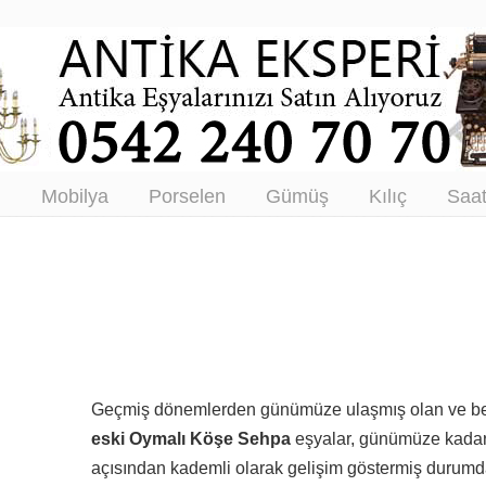
tikacı – Antika Eşya Alanlar –
tım
ı
Mobilya
Porselen
Gümüş
Kılıç
Saa
Geçmiş dönemlerden günümüze ulaşmış olan ve beli
eski Oymalı Köşe Sehpa
eşyalar, günümüze kadar 
açısından kademli olarak gelişim göstermiş durumd