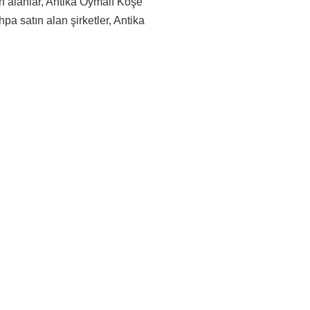
n alanlar, Antika Oymalı Köşe
a satın alan şirketler, Antika