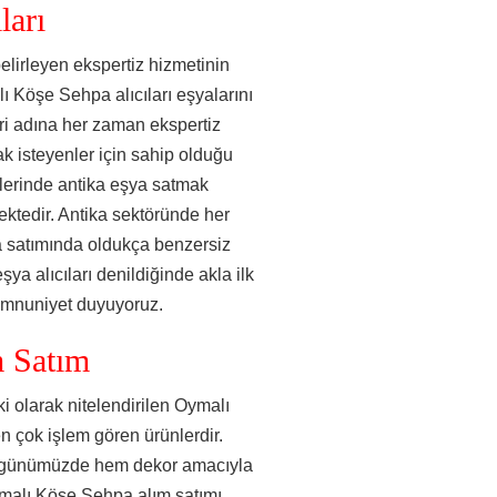
ları
elirleyen ekspertiz hizmetinin
lı Köşe Sehpa alıcıları eşyalarını
eri adına her zaman ekspertiz
ak isteyenler için sahip olduğu
elerinde antika eşya satmak
ektedir. Antika sektöründe her
a satımında oldukça benzersiz
ya alıcıları denildiğinde akla ilk
emnuniyet duyuyoruz.
m Satım
 olarak nitelendirilen Oymalı
n çok işlem gören ürünlerdir.
le günümüzde hem dekor amacıyla
ymalı Köşe Sehpa alım satımı