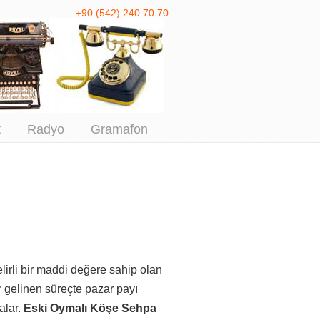
+90 (542) 240 70 70
 Antika Alım
t
Radyo
Gramafon
rli bir maddi değere sahip olan
gelinen süreçte pazar payı
alar.
Eski Oymalı Köşe Sehpa