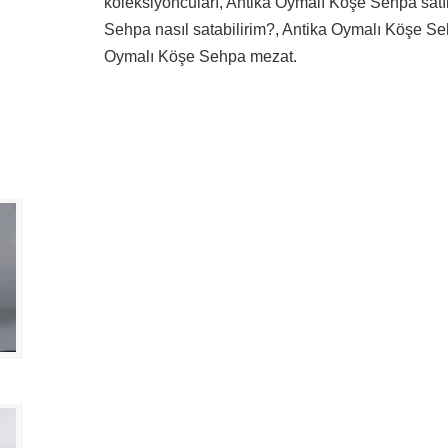
koleksiyoncuları, Antika Oymalı Köşe Sehpa satı
Sehpa nasıl satabilirim?, Antika Oymalı Köşe Sehp
Oymalı Köşe Sehpa mezat.