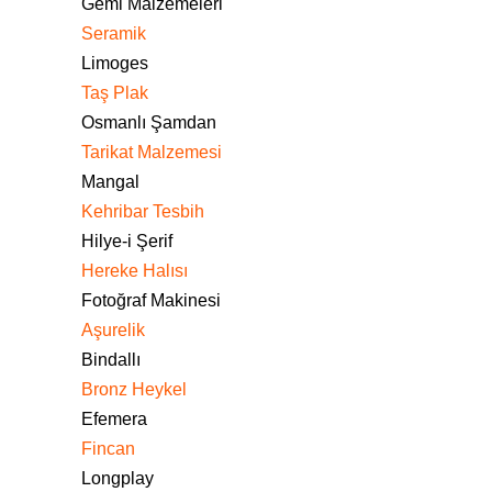
Gemi Malzemeleri
Seramik
Limoges
Taş Plak
Osmanlı Şamdan
Tarikat Malzemesi
Mangal
Kehribar Tesbih
Hilye-i Şerif
Hereke Halısı
Fotoğraf Makinesi
Aşurelik
Bindallı
Bronz Heykel
Efemera
Fincan
Longplay