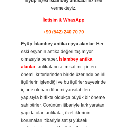
Eyüp
ilçesi
İslambey
antikacı
hizmeti
vermekteyiz.
İletişim & WhasApp
+90 (542) 240 70 70
Eyüp İslambey antika eşya alanlar
: Her
eski eşyanın antika değeri taşımıyor
olmasıyla beraber,
İslambey antika
alanlar
; antikaların alım satımı için en
önemli kriterlerinden biride üzerinde belirli
figürlerin işlendiği ve bu figürler sayesinde
içinde olunan dönemi yansıtabilen
yapısıyla birlikte oldukça büyük bir öneme
sahiptirler. Görünüm itibariyle fark yaratan
yapıda olan antikalar, özelliklerinini
korumaları itibariyle satışı yüksek