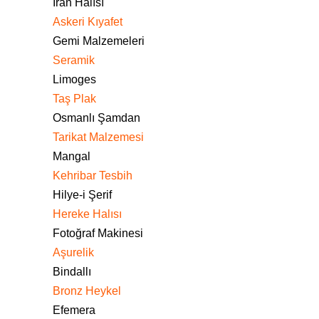
İran Halısı
Askeri Kıyafet
Gemi Malzemeleri
Seramik
Limoges
Taş Plak
Osmanlı Şamdan
Tarikat Malzemesi
Mangal
Kehribar Tesbih
Hilye-i Şerif
Hereke Halısı
Fotoğraf Makinesi
Aşurelik
Bindallı
Bronz Heykel
Efemera