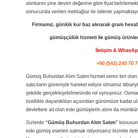
alımlarını yine devrin değerine göre fiyat belirlemekt
sonucunda verilen meblağlar ile ödeme yapmaktayı
Firmamız, günlük kur baz alınarak gram hesab
gümüşçülük hizmeti ile
gümüş ürünleri
İletişim & WhasA
+90 (542) 240 70 7
Gümüş Buhurdan Alım Satım hizmet veren biri olan
satıcıların güveniyle hareket ediyor olmamız itibariyle
şekilde gerçekleşebilmesinde rol oynuyoruz. Osman
özellikle dayanıklıları açısından günümüze kadar ul
devletlere ait olan eski gümüşlerin alımı da mümkü
Sizlerde
“Gümüş Buhurdan Alım Satım”
konusund
eski gümüş eserleri satmak istiyorsanız bizimle ileti