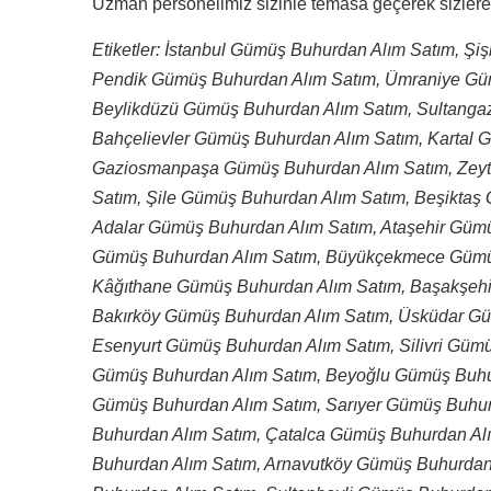
Uzman personelimiz sizinle temasa geçerek sizlere 
Etiketler: İstanbul Gümüş Buhurdan Alım Satım, Şi
Pendik Gümüş Buhurdan Alım Satım, Ümraniye Gü
Beylikdüzü Gümüş Buhurdan Alım Satım, Sultanga
Bahçelievler Gümüş Buhurdan Alım Satım, Kartal 
Gaziosmanpaşa Gümüş Buhurdan Alım Satım, Zeyt
Satım, Şile Gümüş Buhurdan Alım Satım, Beşiktaş
Adalar Gümüş Buhurdan Alım Satım, Ataşehir Gümü
Gümüş Buhurdan Alım Satım, Büyükçekmece Gümü
Kâğıthane Gümüş Buhurdan Alım Satım, Başakşehi
Bakırköy Gümüş Buhurdan Alım Satım, Üsküdar Gü
Esenyurt Gümüş Buhurdan Alım Satım, Silivri Güm
Gümüş Buhurdan Alım Satım, Beyoğlu Gümüş Buhu
Gümüş Buhurdan Alım Satım, Sarıyer Gümüş Buhu
Buhurdan Alım Satım, Çatalca Gümüş Buhurdan Al
Buhurdan Alım Satım, Arnavutköy Gümüş Buhurda