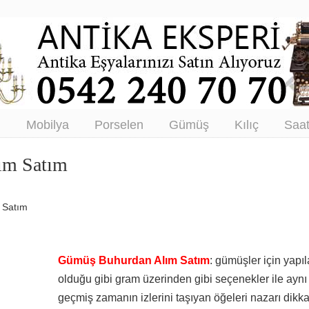
tikacı – Antika Eşya Alanlar –
tım
ı
Mobilya
Porselen
Gümüş
Kılıç
Saa
ım Satım
 Satım
Gümüş Buhurdan Alım Satım
: gümüşler için yap
olduğu gibi gram üzerinden gibi seçenekler ile aynı 
geçmiş zamanın izlerini taşıyan öğeleri nazarı dikkat