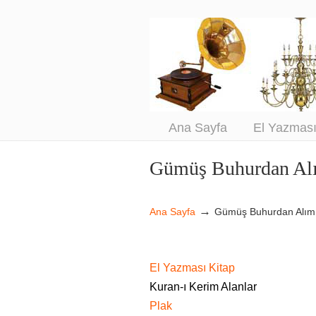
An
Sa
Ana Sayfa
El Yazmas
Gümüş Buhurdan Al
Navigation
→
Ana Sayfa
Gümüş Buhurdan Alım
El Yazması Kitap
Kuran-ı Kerim Alanlar
Plak