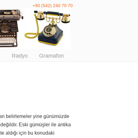
+90 (542) 240 70 70
 Antika Alım
t
Radyo
Gramafon
ılan belirlemeler yine günümüzde
değildir. Eski gümüşler ile antika
e aldığı için
bu konudaki