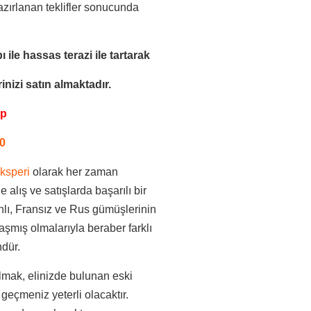
azırlanan teklifler sonucunda
ı ile
hassas terazi ile tartarak
nizi satın almaktadır.
pp
0
ksperi
olarak her zaman
 alış ve satışlarda başarılı bir
lı, Fransız ve Rus gümüşlerinin
aşmış olmalarıyla beraber farklı
ndür.
lmak, elinizde bulunan eski
geçmeniz yeterli olacaktır.