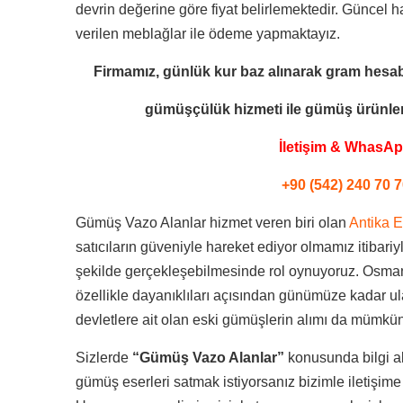
devrin değerine göre fiyat belirlemektedir. Güncel h
verilen meblağlar ile ödeme yapmaktayız.
Firmamız, günlük kur baz alınarak gram hesab
gümüşçülük hizmeti ile
gümüş ürünleri
İletişim & WhasA
+90 (542) 240 70 7
Gümüş Vazo Alanlar hizmet veren biri olan
Antika E
satıcıların güveniyle hareket ediyor olmamız itibariyle
şekilde gerçekleşebilmesinde rol oynuyoruz. Osman
özellikle dayanıklıları açısından günümüze kadar ul
devletlere ait olan eski gümüşlerin alımı da mümkü
Sizlerde
“Gümüş Vazo Alanlar”
konusunda bilgi a
gümüş eserleri satmak istiyorsanız bizimle iletişime 