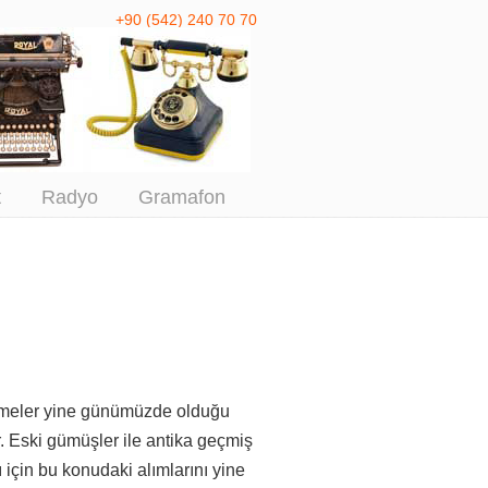
+90 (542) 240 70 70
 Antika Alım
t
Radyo
Gramafon
lemeler yine günümüzde olduğu
r. Eski gümüşler ile antika geçmiş
 için
bu konudaki alımlarını yine