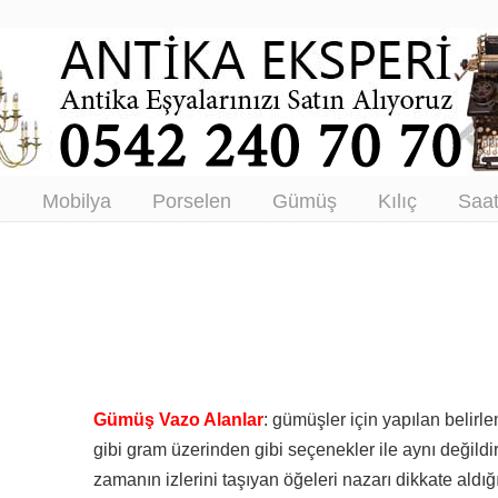
tikacı – Antika Eşya Alanlar –
tım
ı
Mobilya
Porselen
Gümüş
Kılıç
Saa
Gümüş Vazo Alanlar
: gümüşler için yapılan belir
gibi gram üzerinden gibi seçenekler ile aynı değildi
zamanın izlerini taşıyan öğeleri nazarı dikkate aldığı