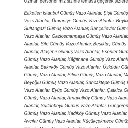
Uzman personelimiz sizinle temasa geçerek sizlere 
Etiketler: İstanbul Gümüş Vazo Alanlar, Şişli Güm
Vazo Alanlar, Ümraniye Gümüş Vazo Alanlar, Beyli
Sultangazi Gümüş Vazo Alanlar, Bahçelievler Gümü
Vazo Alanlar, Gaziosmanpaşa Gümüş Vazo Alanlar
Alanlar, Şile Gümüş Vazo Alanlar, Beşiktaş Gümüş
Alanlar, Ataşehir Gümüş Vazo Alanlar, Esenler G
Gümüş Vazo Alanlar, Kâğıthane Gümüş Vazo Alanl
Alanlar, Bakırköy Gümüş Vazo Alanlar, Üsküdar Gü
Gümüş Vazo Alanlar, Silivri Gümüş Vazo Alanlar, M
Beyoğlu Gümüş Vazo Alanlar, Sancaktepe Gümüş V
Vazo Alanlar, Eyüp Gümüş Vazo Alanlar, Çatalca 
Gümüş Vazo Alanlar, Arnavutköy Gümüş Vazo Ala
Alanlar, Sultanbeyli Gümüş Vazo Alanlar, Güngöre
Gümüş Vazo Alanlar, Kadıköy Gümüş Vazo Alanlar,
Avcılar Gümüş Vazo Alanlar, Küçükçekmece Gümüş