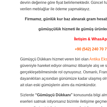
devrin değerine göre fiyat belirlemektedir. Güncel h
verilen meblağlar ile ödeme yapmaktayız.
Firmamız, günlük kur baz alınarak gram hesab
gümüşçülük hizmeti ile
gümüş ürünleri
İletişim & WhasA
+90 (542) 240 70 7
Gümüşçü Dükkanı hizmet veren biri olan
Antika Eks
güveniyle hareket ediyor olmamız itibariyle alış ve sa
gerçekleşebilmesinde rol oynuyoruz. Osmanlı, Fran
dayanıklıları açısından günümüze kadar ulaşmış olma
ait olan eski gümüşlerin alımı da mümkündür.
Sizlerde
“Gümüşçü Dükkanı”
konusunda bilgi al
eserleri satmak istiyorsanız bizimle iletişime geçme