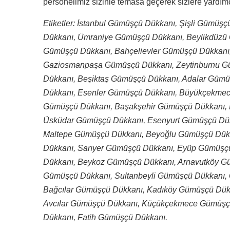
personelimiz sizinle temasa geçerek sizlere yardımcı
Etiketler: İstanbul Gümüşçü Dükkanı, Şişli Gümüş
Dükkanı, Ümraniye Gümüşçü Dükkanı, Beylikdüzü 
Gümüşçü Dükkanı, Bahçelievler Gümüşçü Dükkanı,
Gaziosmanpaşa Gümüşçü Dükkanı, Zeytinburnu G
Dükkanı, Beşiktaş Gümüşçü Dükkanı, Adalar Gümü
Dükkanı, Esenler Gümüşçü Dükkanı, Büyükçekmec
Gümüşçü Dükkanı, Başakşehir Gümüşçü Dükkanı, 
Üsküdar Gümüşçü Dükkanı, Esenyurt Gümüşçü Dükk
Maltepe Gümüşçü Dükkanı, Beyoğlu Gümüşçü Dük
Dükkanı, Sarıyer Gümüşçü Dükkanı, Eyüp Gümüşç
Dükkanı, Beykoz Gümüşçü Dükkanı, Arnavutköy 
Gümüşçü Dükkanı, Sultanbeyli Gümüşçü Dükkanı,
Bağcılar Gümüşçü Dükkanı, Kadıköy Gümüşçü Dük
Avcılar Gümüşçü Dükkanı, Küçükçekmece Gümüş
Dükkanı, Fatih Gümüşçü Dükkanı.