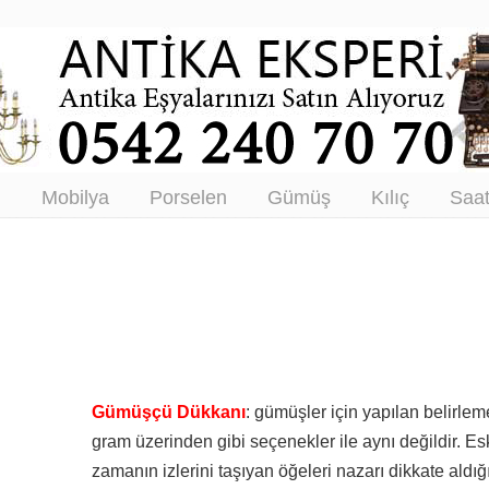
tikacı – Antika Eşya Alanlar –
tım
ı
Mobilya
Porselen
Gümüş
Kılıç
Saa
Gümüşçü Dükkanı
: gümüşler için yapılan belirle
gram üzerinden gibi seçenekler ile aynı değildir. Es
zamanın izlerini taşıyan öğeleri nazarı dikkate aldığı