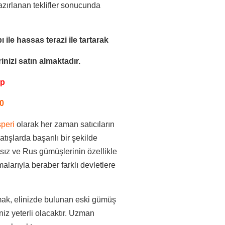
azırlanan teklifler sonucunda
ı ile
hassas terazi ile tartarak
nizi satın almaktadır.
pp
0
peri
olarak her zaman satıcıların
tışlarda başarılı bir şekilde
sız ve Rus gümüşlerinin özellikle
larıyla beraber farklı devletlere
mak, elinizde bulunan eski gümüş
niz yeterli olacaktır. Uzman