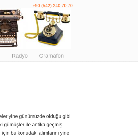
+90 (542) 240 70 70
 Antika Alım
t
Radyo
Gramafon
meler yine günümüzde olduğu gibi
ki gümüşler ile antika geçmiş
 için
bu konudaki alımlarını yine