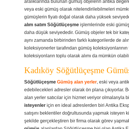
aralıklarında bulunan gümüş objelerin antika değer
veya eski gümüş olarak nitelendirilebilmeleri mümk
gümüşlerin fiyatı doğal olarak daha yüksek seviye
alım satım Söğütlüçeşme
işlemlerinde eski gümüşle
daha düşük seviyededir. Gümüş objeler tek bir kategor
aynı zamanda birbirinden farklı kategorilerde de alın
koleksiyonerler tarafından gümüş koleksiyonlarının 
koleksiyonların toplu olarak alımı da mümkün olabil
Kadıköy Söğütlüçeşme Gümüş
Söğütlüçeşme
Gümüş alan yerler
, eski veya ant
edebilecekleri adresler olarak ön plana çıkıyorlar. B
alan yerler satıcılar için hizmet veriyor olmalarıyla bi
isteyenler
için en ideal adreslerden biri Antika Eks
satışını beklentiler doğrultusunda yapmak isteyen ki
şekilde gerçekleştiren bir firma olarak görev yapmak
gümüş
alanlardan Söğütlüçeşme biri olan Antika E