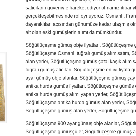
satıcıların güveniyle hareket ediyor olmamız itibariyl
gerçekleşebilmesinde rol oynuyoruz. Osmanlı, Fran
dayanıklıları açısından günümüze kadar ulaşmış olma
ait olan eski gümüşlerin alımı da mümkündür.
Söğütlüçeşme gümüş obje fiyatları, Söğütlüçeşme g
Söğütlüçeşme Osmanlı tuğralı gümüş alım satım, 
alan yerler, Söğütlüçeşme gümüş çatal kaşık alım 
tuğralı gümüş alıcıları, Söğütlüçeşme en iyi fiyata 
ayar gümüş obje alanlar, Söğütlüçeşme gümüş çay 
antika hurda gümüş fiyatları, Söğütlüçeşme gümüş 
antika hurda gümüş alımı yapan yerler, Söğütlüçeşme
Söğütlüçeşme antika hurda gümüş alan yerler, Söğ
Söğütlüçeşme gümüş alan yerler, Söğütlüçeşme güm
Söğütlüçeşme 900 ayar gümüş obje alanlar, Söğüt
Söğütlüçeşme gümüşçüler, Söğütlüçeşme gümüş a