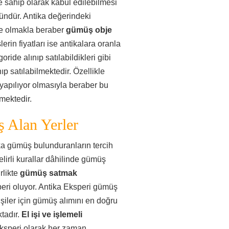
e sahip olarak kabul edilebilmesi
ündür. Antika değerindeki
de olmakla beraber
gümüş obje
rin fiyatları ise antikalara oranla
ide alınıp satılabildikleri gibi
ıp satılabilmektedir. Özellikle
yapılıyor olmasıyla beraber bu
mektedir.
 Alan Yerler
ika gümüş bulunduranların tercih
elirli kurallar dâhilinde gümüş
rlikte
gümüş satmak
peri oluyor. Antika Eksperi gümüş
şiler için gümüş alımını en doğru
tadır.
El işi ve işlemeli
ksperi olarak her zaman