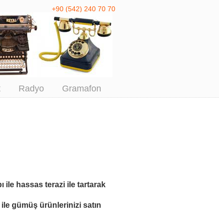
+90 (542) 240 70 70
 Antika Alım
t
Radyo
Gramafon
ı ile
hassas terazi ile tartarak
ile
gümüş ürünlerinizi satın