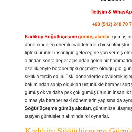
İletişim & WhasA
+90 (542) 240 70 7
Kadıköy Söğütlüçeşme
gümüş alanlar
: gümüş ins
döneminde en önemli maddelerden birisi olmuştur. 
tipteki ürünler insanlığın geleceğine yön vermiş o
altından sonra değer açısından gelen bir hammadded
özellikleriyle beraber tıpkı geçmişte olduğu gibi
sıklıkla tercih edilir. Eski dönemlerde dövülerek işl
bakımından sahip oldukları üstünlükle beraber sert 
gümüş ok ve daha pek çok gümüş ürünün insanlık tar
olmasıyla beraber eski dönemlerin yapısına da ayna t
Söğütlüçeşme gümüş alıcıları
, günümüze ulaşmış
taşıyan gümüşlerin alımında rol oynarlar.
Kadıköy Söğütlüçeşme Gümüş