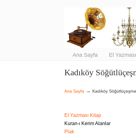
An
Sa
Ana Sayfa
El Yazmas
Kadıköy Söğütlüçeş
Navigation
→
Ana Sayfa
Kadıköy Söğütlüçeşm
El Yazması Kitap
Kuran-ı Kerim Alanlar
Plak