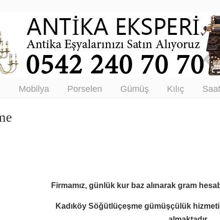
tikacı – Antika Eşya Alanlar –
tım
ı
Mobilya
Porselen
Gümüş
Kılıç
Saa
me
e
Firmamız, günlük kur baz alınarak gram hesab
Kadıköy Söğütlüçeşme gümüşçülük hizmeti 
almaktadır.