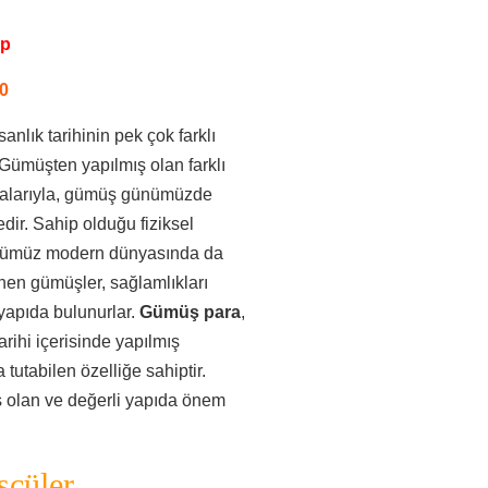
pp
0
anlık tarihinin pek çok farklı
Gümüşten yapılmış olan farklı
lmalarıyla, gümüş günümüzde
ir. Sahip olduğu fiziksel
 günümüz modern dünyasında da
enen gümüşler, sağlamlıkları
yapıda bulunurlar.
Gümüş para
,
ihi içerisinde yapılmış
utabilen özelliğe sahiptir.
 olan ve değerli yapıda önem
çüler