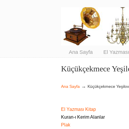
An
Sa
Ana Sayfa
El Yazmas
Küçükçekmece Yeşil
Navigation
→
Ana Sayfa
Küçükçekmece Yeşilo
El Yazması Kitap
Kuran-ı Kerim Alanlar
Plak