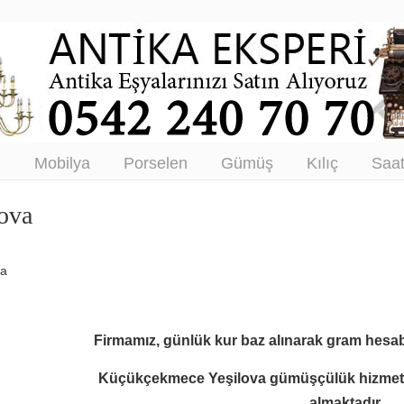
tikacı – Antika Eşya Alanlar –
tım
ı
Mobilya
Porselen
Gümüş
Kılıç
Saa
ova
va
Firmamız, günlük kur baz alınarak gram hesab
Küçükçekmece Yeşilova gümüşçülük hizmeti
almaktadır.