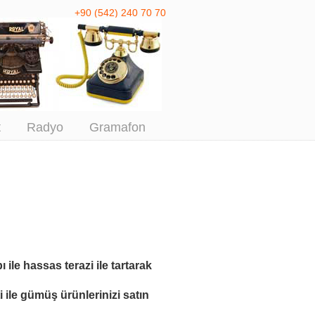
+90 (542) 240 70 70
 Antika Alım
t
Radyo
Gramafon
ı ile
hassas terazi ile tartarak
 ile
gümüş ürünlerinizi satın