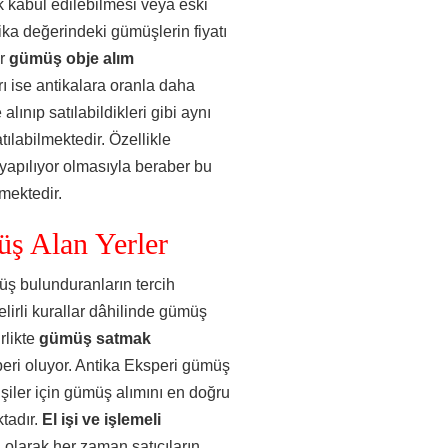
 kabul edilebilmesi veya eski
ka değerindeki gümüşlerin fiyatı
er
gümüş obje alım
rı ise antikalara oranla daha
lınıp satılabildikleri gibi aynı
tılabilmektedir. Özellikle
yapılıyor olmasıyla beraber bu
mektedir.
ş Alan Yerler
üş bulunduranların tercih
elirli kurallar dâhilinde gümüş
rlikte
gümüş satmak
peri oluyor. Antika Eksperi gümüş
şiler için gümüş alımını en doğru
tadır.
El işi ve işlemeli
 olarak her zaman satıcıların