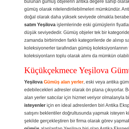
bulunan gümüş objelerin antika değere sahip olarak
gümüş olarak nitelendirilebilmeleri mümkündür. Anti
doğal olarak daha yüksek seviyede olmakla berab
satım Yeşilova
işlemlerinde eski gümüşlerin fiyatla
düşük seviyededir. Gümüş objeler tek bir kategoride a
zamanda birbirinden farklı kategorilerde de alınıp sa
koleksiyonerler tarafından gümüş koleksiyonlarının 
koleksiyonların toplu olarak alımı da mümkün olabil
Küçükçekmece Yeşilova Gümü
Yeşilova
Gümüş alan yerler
, eski veya antika güm
edebilecekleri adresler olarak ön plana çıkıyorlar. B
alan yerler satıcılar için hizmet veriyor olmalarıyla bi
isteyenler
için en ideal adreslerden biri Antika Eks
satışını beklentiler doğrultusunda yapmak isteyen ki
şekilde gerçekleştiren bir firma olarak görev yapmak
gümüş
alanlardan Yeşilova biri olan Antika Eksperi