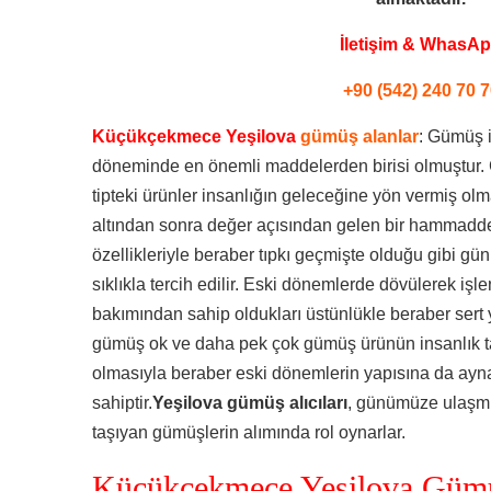
İletişim & WhasA
+90 (542) 240 70 7
Küçükçekmece Yeşilova
gümüş alanlar
: Gümüş i
döneminde en önemli maddelerden birisi olmuştur. 
tipteki ürünler insanlığın geleceğine yön vermiş o
altından sonra değer açısından gelen bir hammadded
özellikleriyle beraber tıpkı geçmişte olduğu gibi
sıklıkla tercih edilir. Eski dönemlerde dövülerek işl
bakımından sahip oldukları üstünlükle beraber sert
gümüş ok ve daha pek çok gümüş ürünün insanlık tar
olmasıyla beraber eski dönemlerin yapısına da ayna
sahiptir.
Yeşilova gümüş alıcıları
, günümüze ulaşmı
taşıyan gümüşlerin alımında rol oynarlar.
Küçükçekmece Yeşilova Gümü