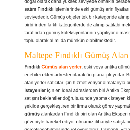
doğal olarak daha yüksek seviyede olmakla berab
satım Fındıklı
işlemlerinde eski gümüşlerin fiyatlar
seviyededir. Gümüş objeler tek bir kategoride alınıp
birbirinden farklı kategorilerde de alınıp satılabilme
tarafından gümüş koleksiyonlarının yapılıyor olması
toplu olarak alımı da mümkün olabilmektedir.
Maltepe Fındıklı Gümüş Alan 
Fındıklı
Gümüş alan yerler
, eski veya antika gümü
edebilecekleri adresler olarak ön plana çıkıyorlar. B
alan yerler satıcılar için hizmet veriyor olmalarıyla bi
isteyenler
için en ideal adreslerden biri Antika Eks
satışını beklentiler doğrultusunda yapmak isteyen ki
şekilde gerçekleştiren bir firma olarak görev yapmak
gümüş
alanlardan Fındıklı biri olan Antika Eksperi 
güveniyle hareket ediyor olmamız itibariyle satışların
gerçekleşebilmesinde rol oynuyoruz. Osmanlı, Fran