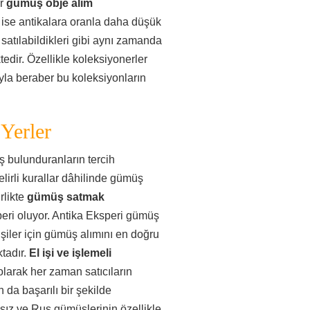
er
gümüş obje alım
ı ise antikalara oranla daha düşük
 satılabildikleri gibi aynı zamanda
ktedir. Özellikle koleksiyonerler
yla beraber bu koleksiyonların
Yerler
ş bulunduranların tercih
elirli kurallar dâhilinde gümüş
rlikte
gümüş satmak
peri oluyor. Antika Eksperi gümüş
şiler için gümüş alımını en doğru
tadır.
El işi ve işlemeli
olarak her zaman satıcıların
 da başarılı bir şekilde
sız ve Rus gümüşlerinin özellikle