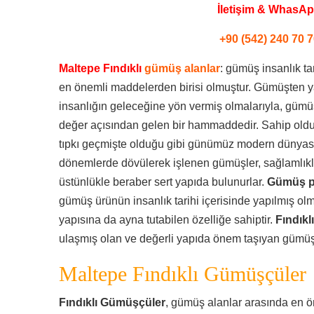
İletişim & WhasA
+90 (542) 240 70 7
Maltepe Fındıklı
gümüş alanlar
: gümüş insanlık ta
en önemli maddelerden birisi olmuştur. Gümüşten yapı
insanlığın geleceğine yön vermiş olmalarıyla, güm
değer açısından gelen bir hammaddedir. Sahip olduğu
tıpkı geçmişte olduğu gibi günümüz modern dünyasınd
dönemlerde dövülerek işlenen gümüşler, sağlamlıkl
üstünlükle beraber sert yapıda bulunurlar.
Gümüş p
gümüş ürünün insanlık tarihi içerisinde yapılmış ol
yapısına da ayna tutabilen özelliğe sahiptir.
Fındıkl
ulaşmış olan ve değerli yapıda önem taşıyan gümüşl
Maltepe Fındıklı Gümüşçüler
Fındıklı Gümüşçüler
, gümüş alanlar arasında en ö