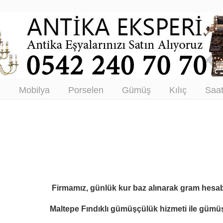
tikacı – Antika Eşya Alanlar –
tım
ı
Mobilya
Porselen
Gümüş
Kılıç
Saa
Firmamız, günlük kur baz alınarak gram hesab
Maltepe Fındıklı gümüşçülük hizmeti ile
gümüş 