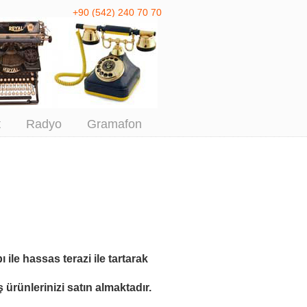
+90 (542) 240 70 70
 Antika Alım
t
Radyo
Gramafon
ı ile
hassas terazi ile tartarak
ürünlerinizi satın almaktadır.