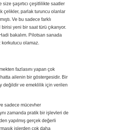
size şaşırtıcı çeşitlilikte saatler
 çelikler, parlak turuncu olanlar
ıştı. Ve bu sadece farklı
risi yeni bir saat türü çıkarıyor.
? Hadi bakalım. Pilotsan sanada
z korkutucu olamaz.
mekten fazlasını yapan çok
 hatta ailenin bir göstergesidir. Bir
değildir ve emeklilik için verilen
 ve sadece mücevher
aynı zamanda pratik bir işlevleri de
erden yapılmış gerçek değerli
armaşık işlerden çok daha