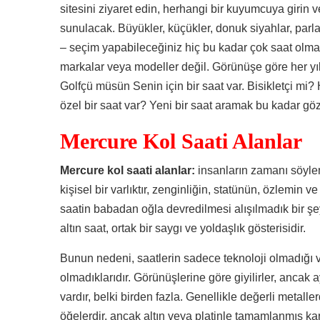
sitesini ziyaret edin, herhangi bir kuyumcuya girin ve 
sunulacak. Büyükler, küçükler, donuk siyahlar, parlak
– seçim yapabileceğiniz hiç bu kadar çok saat olmam
markalar veya modeller değil. Görünüşe göre her yıl bi
Golfçü müsün Senin için bir saat var. Bisikletçi mi
özel bir saat var? Yeni bir saat aramak bu kadar gö
Mercure Kol Saati Alanlar
Mercure kol saati alanlar:
insanların zamanı söyle
kişisel bir varlıktır, zenginliğin, statünün, özlemin ve
saatin babadan oğla devredilmesi alışılmadık bir şey 
altın saat, ortak bir saygı ve yoldaşlık gösterisidir.
Bunun nedeni, saatlerin sadece teknoloji olmadığı
olmadıklarıdır. Görünüşlerine göre giyilirler, ancak 
vardır, belki birden fazla. Genellikle değerli metall
öğelerdir, ancak altın veya platinle tamamlanmış k