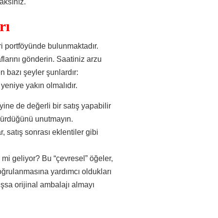
aksınız.
rı
i portföyünde bulunmaktadır.
larını gönderin. Saatiniz arzu
 bazı şeyler şunlardır:
eniye yakın olmalıdır.
yine de değerli bir satış yapabilir
üşürdüğünü unutmayın.
r, satış sonrası eklentiler gibi
te mi geliyor? Bu “çevresel” öğeler,
doğrulanmasına yardımcı oldukları
mışsa orijinal ambalajı almayı