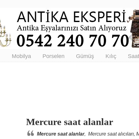
tikacı – Antika Eşya Alanlar –
tım
ı
Mobilya
Porselen
Gümüş
Kılıç
Saa
Mercure saat alanlar
Mercure saat alanlar
, Mercure saat alıcıları, 