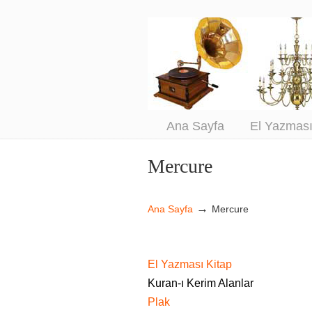
An
Sa
Ana Sayfa
El Yazmas
Mercure
Navigation
→
Ana Sayfa
Mercure
El Yazması Kitap
Kuran-ı Kerim Alanlar
Plak