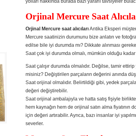
yolları hakkında burada bazı yararlı tavsiyeler bulac
Orjinal Mercure Saat Alıcıla
Orjinal Mercure saat alıcıları
Antika Eksperi müşter
Mercure saatinizin durumunu bize anlatın ve fotoğraf
edilse bile iyi durumda mı? Dikkate alınması gereken
Saat çok iyi durumda olmalı, mümkün olduğu kadar y
Saat çalışır durumda olmalıdır. Değilse, tamir ettirip 
misiniz? Değiştirilen parçaların değerini anında d
Saat orijinal olmalıdır. Belirtildiği gibi, yedek parçala
değeri değiştirebilir.
Saat orijinal ambalajıyla ve hatta satış fişiyle birlik
hem kaynağın hem de orijinal satın alma fiyatının 
için değeri artırabilir. Ayrıca, bazı insanlar iyi yapıl
severler.