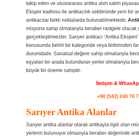
takip eden ve uluslararası antika alım satım piyasa
Eksper kadrosu ile antikacılık sektöründe yeni bir an
antikacılar farklı noktalarda bulunabilmektedir.
Anti
misyona sahip olmalarıyla beraber rastgele olacak ş
gerçekleştirmezler. Sarıyer antikacı ‘Antika Eksperi’
konusunda belirli bir kategoride veya birbirinden fa
durumdadır. Sanatsal değere sahip olmalarıyla be
eşyaları bir arada bulunduran yerler olmalarıyla ber
büyük bir öneme sahiptir.
İletişim & WhasA
+90 (542) 240 70 7
Sarıyer Antika Alanlar
Sarıyer antika alanlar olarak antikayla ilgili olan mü
yerlerin bulunuyor olmasıyla beraber değerinde anti