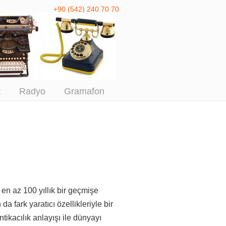
+90 (542) 240 70 70
 Antika Alım
t
Radyo
Gramafon
k en az 100 yıllık bir geçmişe
a fark yaratıcı özellikleriyle bir
tikacılık anlayışı ile dünyayı