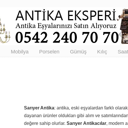
tikacı – Antika Eşya Alanlar –
tım
ı
Mobilya
Porselen
Gümüş
Kılıç
Saa
Sarıyer Antika
: antika, eski eşyalardan farklı olara
dayanan ürünler oldukları gibi alım ve satımlarından d
değere sahip olurlar.
Sarıyer Antikacılar
, modern an