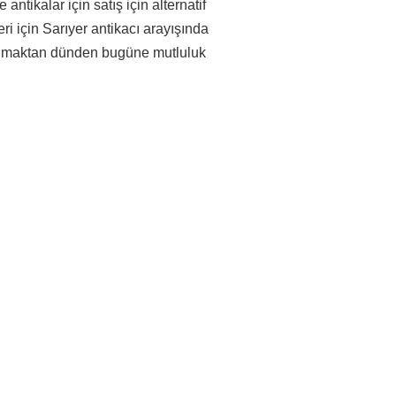
e antikalar için satış için alternatif
eri için Sarıyer antikacı arayışında
sunmaktan dünden bugüne mutluluk