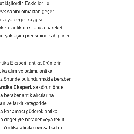
kişilerdir. Eskiciler ile
zevk sahibi olmaktan geçer.
sı veya değer kaygısı
ken, antikacı sıfatıyla hareket
bir yaklaşım prensibine sahiptirler.
tika Eksperi, antika ürünlerin
ika alım ve satımı, antika
ı göz önünde bulundurmakla beraber
ntika Eksperi
, sektörün önde
a beraber antik alıcılarına
an ve farklı kategoride
eya kar amacı güderek antika
n değeriyle beraber veya teklif
r.
Antika alıcıları ve satıcıları
,