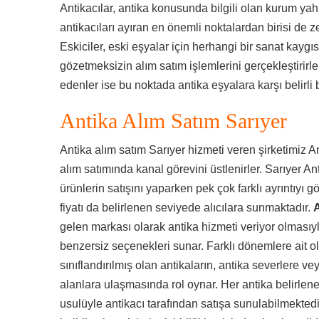
Antikacılar, antika konusunda bilgili olan kurum yahut 
antikacıları ayıran en önemli noktalardan birisi de 
Eskiciler, eski eşyalar için herhangi bir sanat kaygı
gözetmeksizin alım satım işlemlerini gerçekleştirirler
edenler ise bu noktada antika eşyalara karşı belirli 
Antika Alım Satım Sarıyer
Antika alım satım Sarıyer hizmeti veren şirketimiz An
alım satımında kanal görevini üstlenirler. Sarıyer Ant
ürünlerin satışını yaparken pek çok farklı ayrıntıy
fiyatı da belirlenen seviyede alıcılara sunmaktadır.
A
gelen markası olarak antika hizmeti veriyor olmasıyl
benzersiz seçenekleri sunar. Farklı dönemlere ait ol
sınıflandırılmış olan antikaların, antika severlere v
alanlara ulaşmasında rol oynar. Her antika belirlene
usulüyle antikacı tarafından satışa sunulabilmektedi