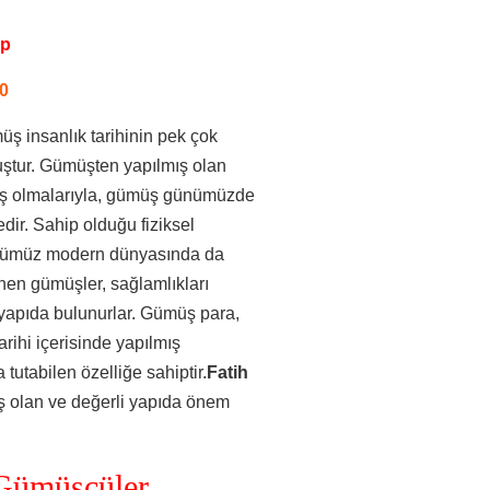
pp
0
üş insanlık tarihinin pek çok
uştur. Gümüşten yapılmış olan
rmiş olmalarıyla, gümüş günümüzde
ir. Sahip olduğu fiziksel
 günümüz modern dünyasında da
enen gümüşler, sağlamlıkları
 yapıda bulunurlar. Gümüş para,
ihi içerisinde yapılmış
utabilen özelliğe sahiptir.
Fatih
 olan ve değerli yapıda önem
 Gümüşçüler