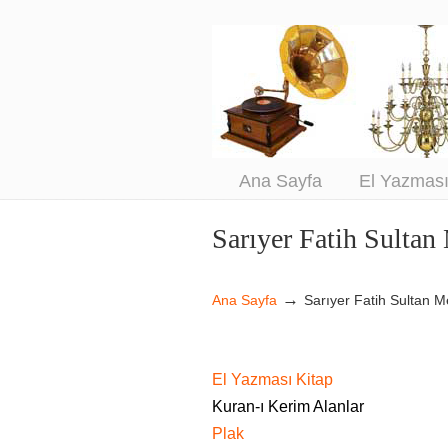
An
Sa
Ana Sayfa
El Yazmas
Sarıyer Fatih Sulta
Navigation
→
Ana Sayfa
Sarıyer Fatih Sultan 
El Yazması Kitap
Kuran-ı Kerim Alanlar
Plak