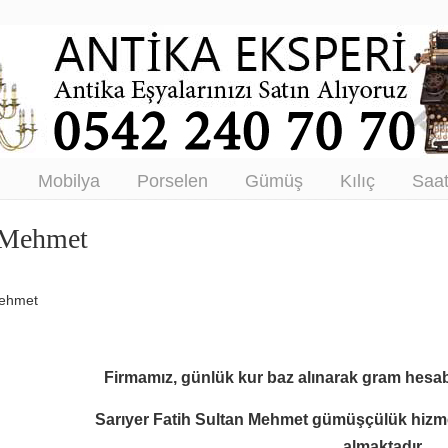
tikacı – Antika Eşya Alanlar –
tım
ı
Mobilya
Porselen
Gümüş
Kılıç
Saa
n Mehmet
Mehmet
Firmamız, günlük kur baz alınarak gram hesab
Sarıyer Fatih Sultan Mehmet gümüşçülük hizme
almaktadır.