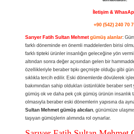
İletişim & WhasA
+90 (542) 240 70 7
Sarıyer Fatih Sultan Mehmet
gümüş alanlar
: Güm
farklı döneminde en önemli maddelerden birisi olm
farklı tipteki ürünler insanlığın geleceğine yön ve
altından sonra değer açısından gelen bir hammadded
özellikleriyle beraber tıpkı geçmişte olduğu gibi
sıklıkla tercih edilir. Eski dönemlerde dövülerek işl
bakımından sahip oldukları üstünlükle beraber sert
gümüş ok ve daha pek çok gümüş ürünün insanlık tar
olmasıyla beraber eski dönemlerin yapısına da ayna t
Sultan Mehmet gümüş alıcıları
, günümüze ulaşmış
taşıyan gümüşlerin alımında rol oynarlar.
Sarıyer Fatih Sultan Mehmet