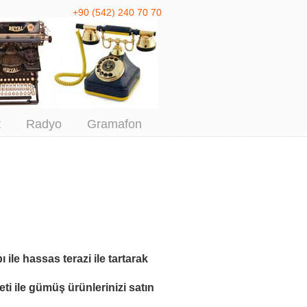
+90 (542) 240 70 70
 Antika Alım
t
Radyo
Gramafon
ı ile
hassas terazi ile tartarak
ti ile
gümüş ürünlerinizi satın