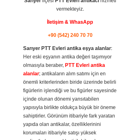
Sarıyer
ilçesi
PTT Evleri
antikacı
hizmeti
vermekteyiz.
İletişim & WhasApp
+90 (542) 240 70 70
Sarıyer PTT Evleri antika eşya alanlar
:
Her eski eşyanın antika değeri taşımıyor
olmasıyla beraber,
PTT Evleri antika
alanlar
; antikaların alım satımı için en
önemli kriterlerinden biride üzerinde belirli
figürlerin işlendiği ve bu figürler sayesinde
içinde olunan dönemi yansıtabilen
yapısıyla birlikte oldukça büyük bir öneme
sahiptirler. Görünüm itibariyle fark yaratan
yapıda olan antikalar, özelliklerinini
korumaları itibariyle satışı yüksek