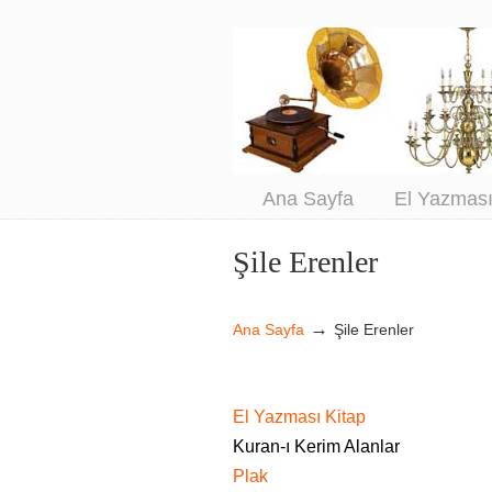
An
Sa
Ana Sayfa
El Yazmas
Şile Erenler
Navigation
→
Ana Sayfa
Şile Erenler
El Yazması Kitap
Kuran-ı Kerim Alanlar
Plak