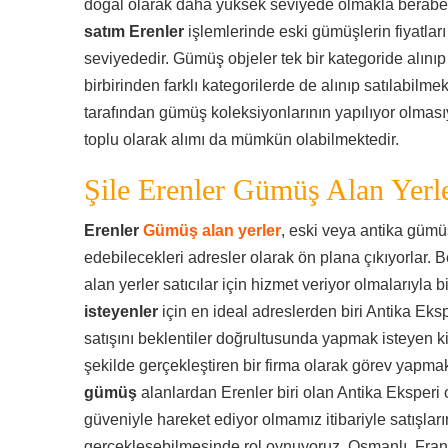
doğal olarak daha yüksek seviyede olmakla berab
satım Erenler
işlemlerinde eski gümüşlerin fiyatlar
seviyededir. Gümüş objeler tek bir kategoride alınıp
birbirinden farklı kategorilerde de alınıp satılabilme
tarafından gümüş koleksiyonlarının yapılıyor olması
toplu olarak alımı da mümkün olabilmektedir.
Şile Erenler Gümüş Alan Yerl
Erenler
Gümüş alan yerler
, eski veya antika gümü
edebilecekleri adresler olarak ön plana çıkıyorlar. B
alan yerler satıcılar için hizmet veriyor olmalarıyla bi
isteyenler
için en ideal adreslerden biri Antika Eks
satışını beklentiler doğrultusunda yapmak isteyen ki
şekilde gerçekleştiren bir firma olarak görev yapmak
gümüş
alanlardan Erenler biri olan Antika Eksperi 
güveniyle hareket ediyor olmamız itibariyle satışların
gerçekleşebilmesinde rol oynuyoruz. Osmanlı, Fran