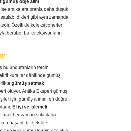
er
gümüş obje alım
ı ise antikalara oranla daha düşük
 satılabildikleri gibi aynı zamanda
ktedir. Özellikle koleksiyonerler
yla beraber bu koleksiyonların
er
ş bulunduranların tercih
elirli kurallar dâhilinde gümüş
rlikte
gümüş satmak
peri oluyor. Antika Eksperi gümüş
şiler için gümüş alımını en doğru
tadır.
El işi ve işlemeli
olarak her zaman satıcıların
 da başarılı bir şekilde
sız ve Rus gümüşlerinin özellikle