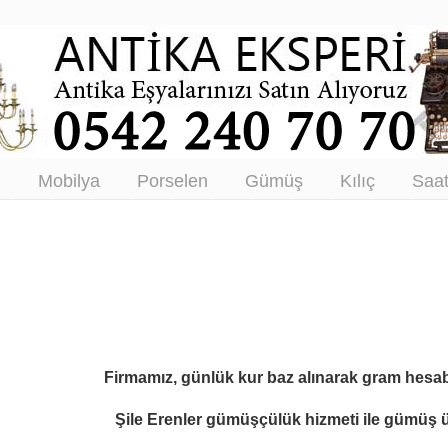
tikacı – Antika Eşya Alanlar –
tım
ı
Mobilya
Porselen
Gümüş
Kılıç
Saa
Firmamız, günlük kur baz alınarak gram hesab
Şile Erenler gümüşçülük hizmeti ile
gümüş ür