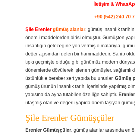
İletişim & WhasA
+90 (542) 240 70 7
Şile Erenler
gümüş alanlar
: gümüş insanlık tarihi
önemli maddelerden birisi olmuştur. Gümüşten yapılmı
insanlığın geleceğine yön vermiş olmalarıyla, güm
değer açısından gelen bir hammaddedir. Sahip olduğu
tıpkı geçmişte olduğu gibi günümüz modern dünyasınd
dönemlerde dövülerek işlenen gümüşler, sağlamlıkl
üstünlükle beraber sert yapıda bulunurlar.
Gümüş p
gümüş ürünün insanlık tarihi içerisinde yapılmış ol
yapısına da ayna tutabilen özelliğe sahiptir.
Erenler
ulaşmış olan ve değerli yapıda önem taşıyan gümüşl
Şile Erenler Gümüşçüler
Erenler Gümüşçüler
, gümüş alanlar arasında en ö