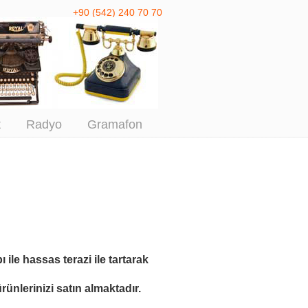
+90 (542) 240 70 70
 Antika Alım
t
Radyo
Gramafon
ı ile
hassas terazi ile tartarak
ünlerinizi satın almaktadır.