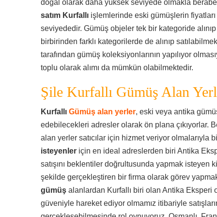
doğal olarak daha yüksek seviyede olmakla berab
satım Kurfallı
işlemlerinde eski gümüşlerin fiyatlar
seviyededir. Gümüş objeler tek bir kategoride alınıp
birbirinden farklı kategorilerde de alınıp satılabilme
tarafından gümüş koleksiyonlarının yapılıyor olması
toplu olarak alımı da mümkün olabilmektedir.
Şile Kurfallı Gümüş Alan Yerl
Kurfallı
Gümüş alan yerler
, eski veya antika gümü
edebilecekleri adresler olarak ön plana çıkıyorlar. B
alan yerler satıcılar için hizmet veriyor olmalarıyla bi
isteyenler
için en ideal adreslerden biri Antika Eks
satışını beklentiler doğrultusunda yapmak isteyen ki
şekilde gerçekleştiren bir firma olarak görev yapmak
gümüş
alanlardan Kurfallı biri olan Antika Eksperi 
güveniyle hareket ediyor olmamız itibariyle satışların
gerçekleşebilmesinde rol oynuyoruz. Osmanlı, Fran