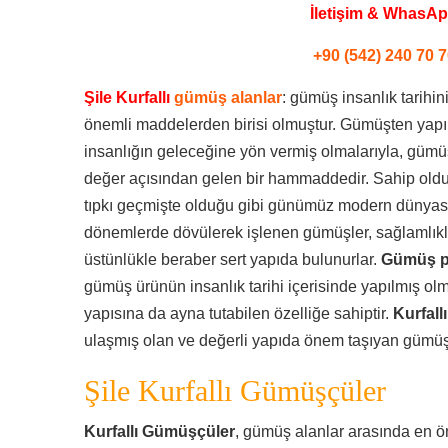
İletişim & WhasA
+90 (542) 240 70 7
Şile Kurfallı
gümüş alanlar
: gümüş insanlık tarihi
önemli maddelerden birisi olmuştur. Gümüşten yapılmı
insanlığın geleceğine yön vermiş olmalarıyla, güm
değer açısından gelen bir hammaddedir. Sahip olduğu
tıpkı geçmişte olduğu gibi günümüz modern dünyasınd
dönemlerde dövülerek işlenen gümüşler, sağlamlıkl
üstünlükle beraber sert yapıda bulunurlar.
Gümüş p
gümüş ürünün insanlık tarihi içerisinde yapılmış ol
yapısına da ayna tutabilen özelliğe sahiptir.
Kurfall
ulaşmış olan ve değerli yapıda önem taşıyan gümüşl
Şile Kurfallı Gümüşçüler
Kurfallı Gümüşçüler
, gümüş alanlar arasında en ö