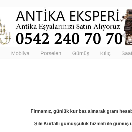
tikacı – Antika Eşya Alanlar –
tım
ı
Mobilya
Porselen
Gümüş
Kılıç
Saa
Firmamız, günlük kur baz alınarak gram hesab
Şile Kurfallı gümüşçülük hizmeti ile
gümüş ür