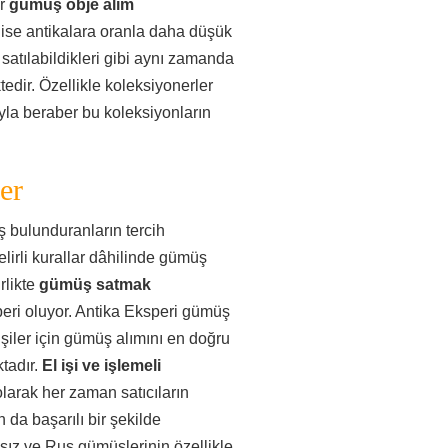
er
gümüş obje alım
ı ise antikalara oranla daha düşük
 satılabildikleri gibi aynı zamanda
ktedir. Özellikle koleksiyonerler
yla beraber bu koleksiyonların
er
ş bulunduranların tercih
elirli kurallar dâhilinde gümüş
rlikte
gümüş satmak
peri oluyor. Antika Eksperi gümüş
şiler için gümüş alımını en doğru
tadır.
El işi ve işlemeli
olarak her zaman satıcıların
 da başarılı bir şekilde
sız ve Rus gümüşlerinin özellikle