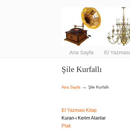
An
Sa
Ana Sayfa
El Yazmas
Şile Kurfallı
Navigation
→
Ana Sayfa
Şile Kurfallı
El Yazması Kitap
Kuran-ı Kerim Alanlar
Plak