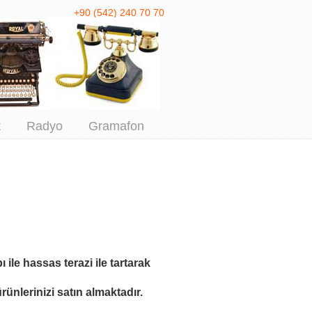
+90 (542) 240 70 70
 Antika Alım
t
Radyo
Gramafon
ı ile
hassas terazi ile tartarak
ünlerinizi satın almaktadır.