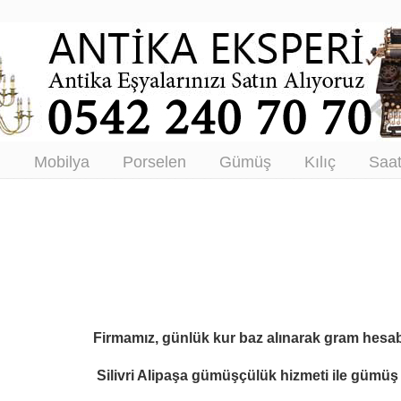
tikacı – Antika Eşya Alanlar –
tım
ı
Mobilya
Porselen
Gümüş
Kılıç
Saa
Firmamız, günlük kur baz alınarak gram hesab
Silivri Alipaşa gümüşçülük hizmeti ile
gümüş ü