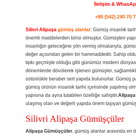
İletişim & WhasA
+90 (542) 240 70 7
Silivri Alipaşa
gümüş alanlar
: Gümüş insanlık tari
önemli maddelerden birisi olmuştur. Gümüşten yapılmı
insanlığın geleceğine yön vermiş olmalarıyla, güm
değer açısından gelen bir hammaddedir. Sahip olduğu
tıpkı geçmişte olduğu gibi günümüz modern dünyasınd
dönemlerde dövülerek işlenen gümüşler, sağlamlıkl
üstünlükle beraber sert yapıda bulunurlar. Gümüş 
gümüş ürünün insanlık tarihi içerisinde yapılmış ol
yapısına da ayna tutabilen özelliğe sahiptir.
Alipaşa
ulaşmış olan ve değerli yapıda önem taşıyan gümüşl
Silivri Alipaşa Gümüşçüler
Alipaşa Gümüşçüler
, gümüş alanlar arasında en ö