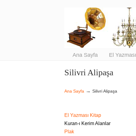
An
Sa
Ana Sayfa
El Yazmas
Silivri Alipaşa
Navigation
→
Ana Sayfa
Silivri Alipaşa
El Yazması Kitap
Kuran-ı Kerim Alanlar
Plak