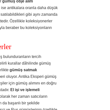
er
gümüş obje alım
ı ise antikalara oranla daha düşük
 satılabildikleri gibi aynı zamanda
ktedir. Özellikle koleksiyonerler
yla beraber bu koleksiyonların
rler
ş bulunduranların tercih
elirli kurallar dâhilinde gümüş
rlikte
gümüş satmak
peri oluyor. Antika Eksperi gümüş
şiler için gümüş alımını en doğru
tadır.
El işi ve işlemeli
olarak her zaman satıcıların
 da başarılı bir şekilde
sız ve Rus gümüşlerinin özellikle