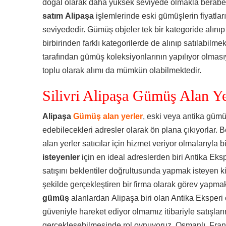
doğal olarak daha yüksek seviyede olmakla berab
satım Alipaşa
işlemlerinde eski gümüşlerin fiyatlar
seviyededir. Gümüş objeler tek bir kategoride alınıp
birbirinden farklı kategorilerde de alınıp satılabilme
tarafından gümüş koleksiyonlarının yapılıyor olması
toplu olarak alımı da mümkün olabilmektedir.
Silivri Alipaşa Gümüş Alan Ye
Alipaşa
Gümüş alan yerler
, eski veya antika gümü
edebilecekleri adresler olarak ön plana çıkıyorlar. B
alan yerler satıcılar için hizmet veriyor olmalarıyla bi
isteyenler
için en ideal adreslerden biri Antika Eks
satışını beklentiler doğrultusunda yapmak isteyen ki
şekilde gerçekleştiren bir firma olarak görev yapmak
gümüş
alanlardan Alipaşa biri olan Antika Eksperi 
güveniyle hareket ediyor olmamız itibariyle satışların
gerçekleşebilmesinde rol oynuyoruz. Osmanlı, Fran