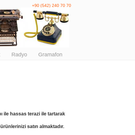
+90 (542) 240 70 70
 Antika Alım
t
Radyo
Gramafon
ı ile
hassas terazi ile tartarak
rünlerinizi satın almaktadır.