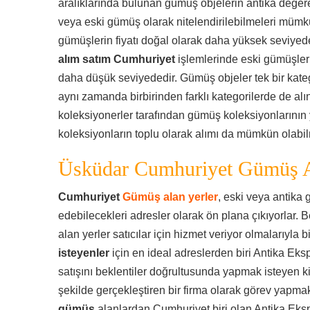
aralıklarında bulunan gümüş objelerin antika değer
veya eski gümüş olarak nitelendirilebilmeleri mümk
gümüşlerin fiyatı doğal olarak daha yüksek seviye
alım satım Cumhuriyet
işlemlerinde eski gümüşlerin
daha düşük seviyededir. Gümüş objeler tek bir kategor
aynı zamanda birbirinden farklı kategorilerde de alın
koleksiyonerler tarafından gümüş koleksiyonlarının 
koleksiyonların toplu olarak alımı da mümkün olabil
Üsküdar Cumhuriyet Gümüş A
Cumhuriyet
Gümüş alan yerler
, eski veya antika
edebilecekleri adresler olarak ön plana çıkıyorlar. B
alan yerler satıcılar için hizmet veriyor olmalarıyla bi
isteyenler
için en ideal adreslerden biri Antika Eks
satışını beklentiler doğrultusunda yapmak isteyen ki
şekilde gerçekleştiren bir firma olarak görev yapmak
gümüş
alanlardan Cumhuriyet biri olan Antika Eksp