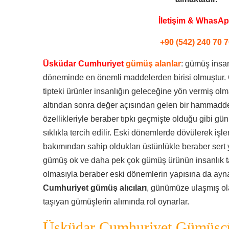
İletişim & WhasA
+90 (542) 240 70 7
Üsküdar Cumhuriyet
gümüş alanlar
: gümüş insanl
döneminde en önemli maddelerden birisi olmuştur. 
tipteki ürünler insanlığın geleceğine yön vermiş o
altından sonra değer açısından gelen bir hammadded
özellikleriyle beraber tıpkı geçmişte olduğu gibi
sıklıkla tercih edilir. Eski dönemlerde dövülerek işl
bakımından sahip oldukları üstünlükle beraber sert 
gümüş ok ve daha pek çok gümüş ürünün insanlık tar
olmasıyla beraber eski dönemlerin yapısına da ayna t
Cumhuriyet gümüş alıcıları
, günümüze ulaşmış ol
taşıyan gümüşlerin alımında rol oynarlar.
Üsküdar Cumhuriyet Gümüşçü