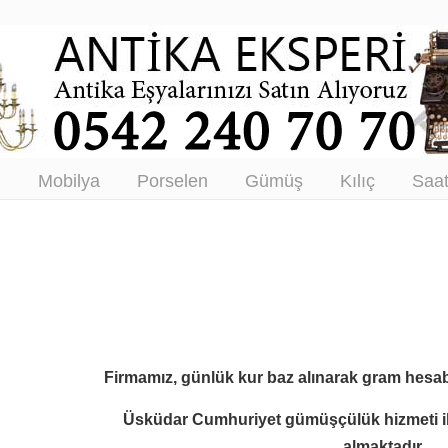
tikacı – Antika Eşya Alanlar –
tım
ı
Mobilya
Porselen
Gümüş
Kılıç
Saa
Firmamız, günlük kur baz alınarak gram hesab
Üsküdar Cumhuriyet gümüşçülük hizmeti i
almaktadır.