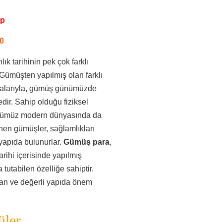
pp
0
ık tarihinin pek çok farklı
Gümüşten yapılmış olan farklı
lmalarıyla, gümüş günümüzde
ir. Sahip olduğu fiziksel
 günümüz modern dünyasında da
enen gümüşler, sağlamlıkları
yapıda bulunurlar.
Gümüş para
,
ihi içerisinde yapılmış
utabilen özelliğe sahiptir.
an ve değerli yapıda önem
ler