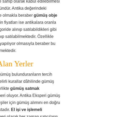
e sahip olarak kabul edilebilmesi
ündür. Antika değerindeki
de olmakla beraber
gümüş obje
 fiyatları ise antikalara oranla
ide alınıp satılabildikleri gibi
ıp satılabilmektedir. Özellikle
yapılıyor olmasıyla beraber bu
mektedir.
lan Yerler
 gümüş bulunduranların tercih
elirli kurallar dâhilinde gümüş
rlikte
gümüş satmak
peri oluyor. Antika Eksperi gümüş
şiler için gümüş alımını en doğru
tadır.
El işi ve işlemeli
eri olarak her zaman satıcıların