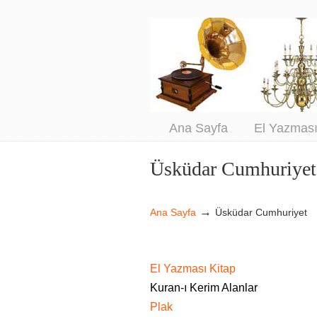
An
Sa
Ana Sayfa
El Yazmas
Üsküdar Cumhuriyet
Navigation
→
Ana Sayfa
Üsküdar Cumhuriyet
El Yazması Kitap
Kuran-ı Kerim Alanlar
Plak