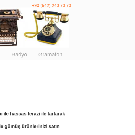
+90 (542) 240 70 70
 Antika Alım
t
Radyo
Gramafon
ı ile
hassas terazi ile tartarak
le
gümüş ürünlerinizi satın