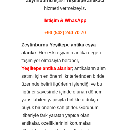
Zeytinburnu
ilçesi
Yeşiltepe
antikacı
hizmeti vermekteyiz.
İletişim & WhasApp
+90 (542) 240 70 70
Zeytinburnu Yeşiltepe antika eşya
alanlar
: Her eski eşyanın antika değeri
taşımıyor olmasıyla beraber,
Yeşiltepe antika alanlar
; antikaların alım
satımı için en önemli kriterlerinden biride
üzerinde belirli figürlerin işlendiği ve bu
figürler sayesinde içinde olunan dönemi
yansıtabilen yapısıyla birlikte oldukça
büyük bir öneme sahiptirler. Görünüm
itibariyle fark yaratan yapıda olan
antikalar, özelliklerinini korumaları