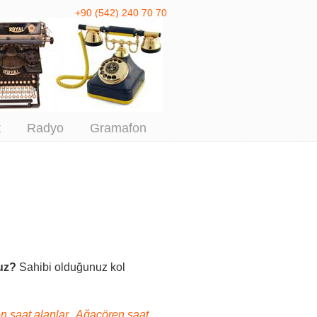
+90 (542) 240 70 70
 Antika Alım
t
Radyo
Gramafon
uz?
Sahibi olduğunuz kol
n saat alanlar, Ağaçören saat