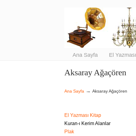
An
Sa
Ana Sayfa
El Yazmas
Aksaray Ağaçören
Navigation
→
Ana Sayfa
Aksaray Ağaçören
El Yazması Kitap
Kuran-ı Kerim Alanlar
Plak