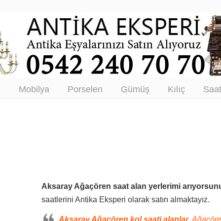
tikacı – Antika Eşya Alanlar –
tım
ı
Mobilya
Porselen
Gümüş
Kılıç
Saa
Aksaray Ağaçören saat alan yerlerimi arıyorsun
saatlerini Antika Eksperi olarak satın almaktayız.
Aksaray Ağaçören kol saati alanlar,
Ağaçöre