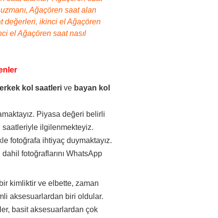
at uzmanı, Ağaçören saat alan
 değerleri, ikinci el Ağaçören
nci el Ağaçören saat nasıl
enler
erkek kol saatleri
ve
bayan kol
maktayız. Piyasa değeri belirli
saatleriyle ilgilenmekteyiz.
kle fotoğrafa ihtiyaç duymaktayız.
 dahil fotoğraflarını WhatsApp
.
bir kimliktir ve elbette, zaman
li aksesuarlardan biri oldular.
aatler, basit aksesuarlardan çok