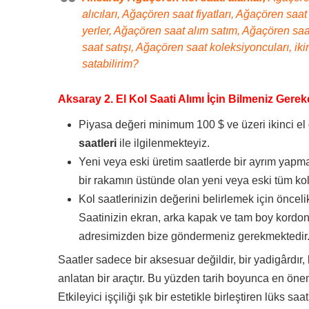
alıcıları, Ağaçören saat fiyatları, Ağaçören sa
yerler, Ağaçören saat alım satım, Ağaçören saat
saat satışı, Ağaçören saat koleksiyoncuları, iki
satabilirim?
Aksaray 2. El Kol Saati Alımı İçin Bilmeniz Gerek
Piyasa değeri minimum 100 $ ve üzeri ikinci el
saatleri
ile ilgilenmekteyiz.
Yeni veya eski üretim saatlerde bir ayrım yapma
bir rakamın üstünde olan yeni veya eski tüm kol 
Kol saatlerinizin değerini belirlemek için önceli
Saatinizin ekran, arka kapak ve tam boy kordon
adresimizden bize göndermeniz gerekmektedir
Saatler sadece bir aksesuar değildir, bir yadigârdır, 
anlatan bir araçtır. Bu yüzden tarih boyunca en önem
Etkileyici işçiliği şık bir estetikle birleştiren lüks s