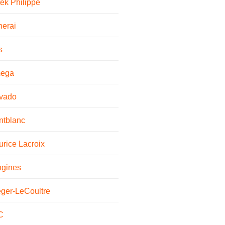
ek Philippe
erai
s
ega
vado
ntblanc
rice Lacroix
ngines
ger-LeCoultre
C