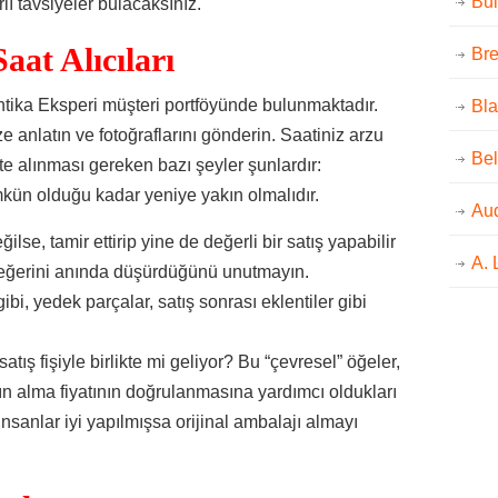
Bul
lı tavsiyeler bulacaksınız.
aat Alıcıları
Bre
tika Eksperi müşteri portföyünde bulunmaktadır.
Bla
 anlatın ve fotoğraflarını gönderin. Saatiniz arzu
Bel
te alınması gereken bazı şeyler şunlardır:
kün olduğu kadar yeniye yakın olmalıdır.
Au
ilse, tamir ettirip yine de değerli bir satış yapabilir
A.
 değerini anında düşürdüğünü unutmayın.
 gibi, yedek parçalar, satış sonrası eklentiler gibi
atış fişiyle birlikte mi geliyor? Bu “çevresel” öğeler,
n alma fiyatının doğrulanmasına yardımcı oldukları
ı insanlar iyi yapılmışsa orijinal ambalajı almayı