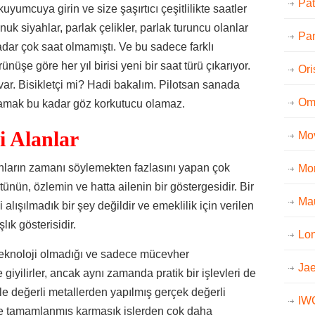
Pat
kuyumcuya girin ve size şaşırtıcı çeşitlilikte saatler
uk siyahlar, parlak çelikler, parlak turuncu olanlar
Pan
dar çok saat olmamıştı. Ve bu sadece farklı
üşe göre her yıl birisi yeni bir saat türü çıkarıyor.
Ori
var. Bisikletçi mi? Hadi bakalım. Pilotsan sanada
Om
aramak bu kadar göz korkutucu olamaz.
i Alanlar
Mo
nların zamanı söylemekten fazlasını yapan çok
Mo
statünün, özlemin ve hatta ailenin bir göstergesidir. Bir
Mau
lışılmadık bir şey değildir ve emeklilik için verilen
lık gösterisidir.
Lo
teknoloji olmadığı ve sadece mücevher
Jae
giyilirler, ancak aynı zamanda pratik bir işlevleri de
ikle değerli metallerden yapılmış gerçek değerli
IW
inle tamamlanmış karmaşık işlerden çok daha