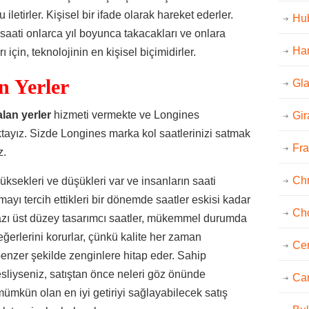
letirler. Kişisel bir ifade olarak hareket ederler.
Hub
 saati onlarca yıl boyunca takacakları ve onlara
Ham
 için, teknolojinin en kişisel biçimidirler.
n Yerler
Gla
lan yerler
hizmeti vermekte ve Longines
Gir
ktayız. Sizde Longines marka kol saatlerinizi satmak
Fra
z.
Ch
üksekleri ve düşükleri var ve insanların saati
mayı tercih ettikleri bir dönemde saatler eskisi kadar
Ch
 bazı üst düzey tasarımcı saatler, mükemmel durumda
eğerlerini korurlar, çünkü kalite her zaman
Cer
enzer şekilde zenginlere hitap eder. Sahip
sliyseniz, satıştan önce neleri göz önünde
Car
ümkün olan en iyi getiriyi sağlayabilecek satış