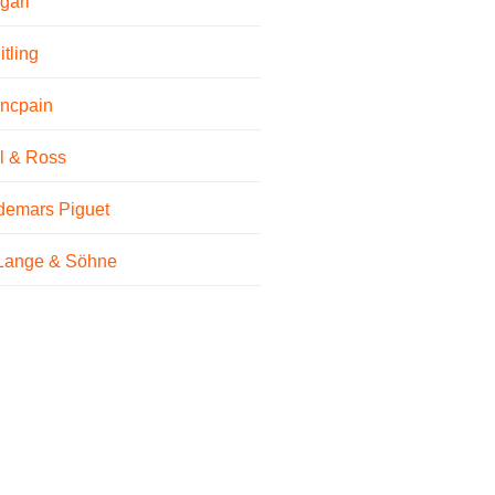
gari
itling
ncpain
l & Ross
demars Piguet
 Lange & Söhne