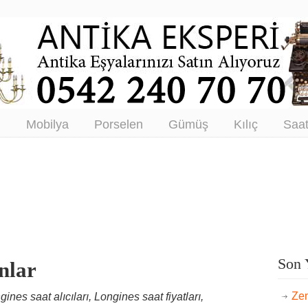
tikacı – Antika Eşya Alanlar –
tım
ı
Mobilya
Porselen
Gümüş
Kılıç
Saa
Son 
nlar
Zen
gines saat alıcıları, Longines saat fiyatları,