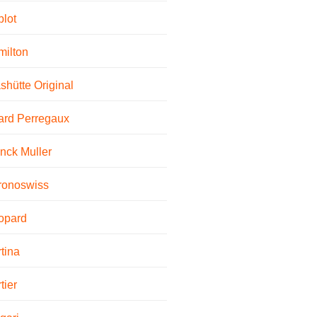
lot
ilton
shütte Original
ard Perregaux
nck Muller
ronoswiss
opard
tina
tier