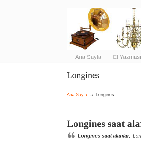
An
Sa
Ana Sayfa
El Yazmas
Longines
Navigation
→
Ana Sayfa
Longines
Longines saat ala
Longines saat alanlar
, Lon