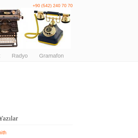
+90 (542) 240 70 70
 Antika Alım
t
Radyo
Gramafon
Yazılar
ith