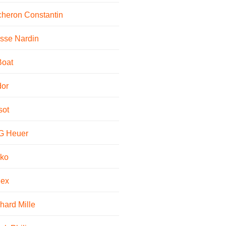
heron Constantin
sse Nardin
Boat
dor
sot
G Heuer
iko
lex
hard Mille