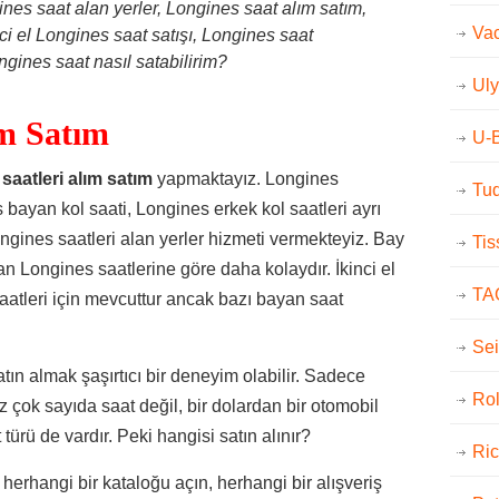
es saat alan yerler, Longines saat alım satım,
Vac
ci el Longines saat satışı, Longines saat
ongines saat nasıl satabilirim?
Uly
ım Satım
U-
aatleri alım satım
yapmaktayız. Longines
Tu
s bayan kol saati, Longines erkek kol saatleri ayrı
Longines saatleri alan yerler hizmeti vermekteyiz. Bay
Tis
an Longines saatlerine göre daha kolaydır. İkinci el
TA
aatleri için mevcuttur ancak bazı bayan saat
Se
tın almak şaşırtıcı bir deneyim olabilir. Sadece
Ro
 çok sayıda saat değil, bir dolardan bir otomobil
türü de vardır. Peki hangisi satın alınır?
Ric
herhangi bir kataloğu açın, herhangi bir alışveriş