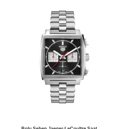
Bolu Seben Jaeger-LeCoultre Saat