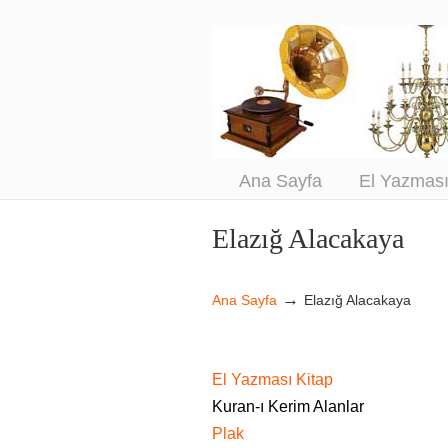
An
Sa
Ana Sayfa
El Yazmas
Elazığ Alacakaya
Navigation
→
Ana Sayfa
Elazığ Alacakaya
El Yazması Kitap
Kuran-ı Kerim Alanlar
Plak