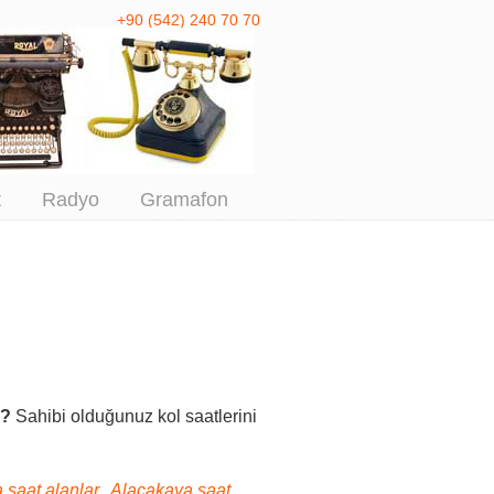
+90 (542) 240 70 70
 Antika Alım
t
Radyo
Gramafon
z?
Sahibi olduğunuz kol saatlerini
 saat alanlar, Alacakaya saat