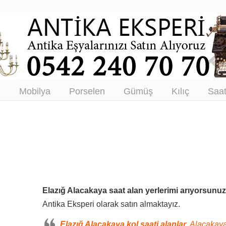
tikacı – Antika Eşya Alanlar –
tım
ı
Mobilya
Porselen
Gümüş
Kılıç
Saa
Elazığ Alacakaya saat alan yerlerimi arıyorsunu
Antika Eksperi olarak satın almaktayız.
Elazığ Alacakaya kol saati alanlar,
Alacakaya