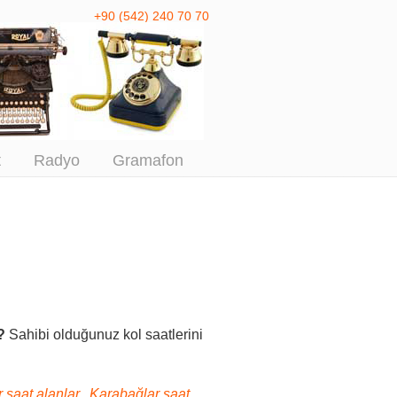
+90 (542) 240 70 70
 Antika Alım
t
Radyo
Gramafon
?
Sahibi olduğunuz kol saatlerini
 saat alanlar, Karabağlar saat