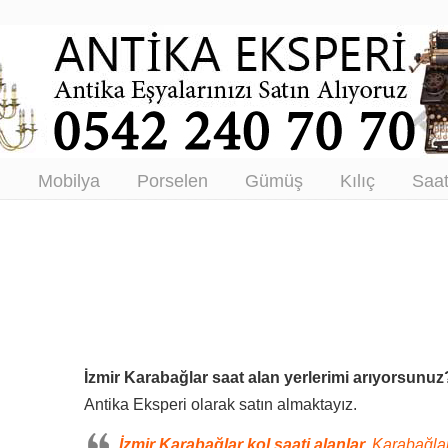
tikacı – Antika Eşya Alanlar –
tım
ı
Mobilya
Porselen
Gümüş
Kılıç
Saa
İzmir Karabağlar saat alan yerlerimi arıyorsunuz
Antika Eksperi olarak satın almaktayız.
İzmir Karabağlar kol saati alanlar,
Karabağlar