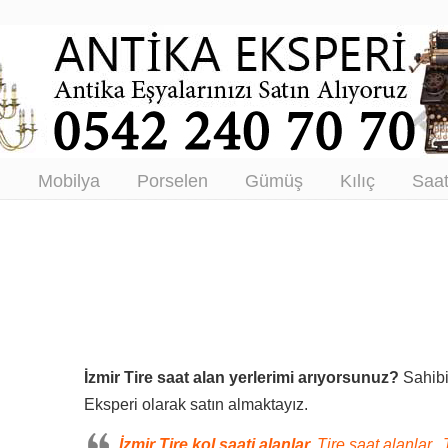
tikacı – Antika Eşya Alanlar –
tım
ı
Mobilya
Porselen
Gümüş
Kılıç
Saa
İzmir Tire saat alan yerlerimi arıyorsunuz?
Sahibi
Eksperi olarak satın almaktayız.
İzmir Tire kol saati alanlar,
Tire saat alanlar, T