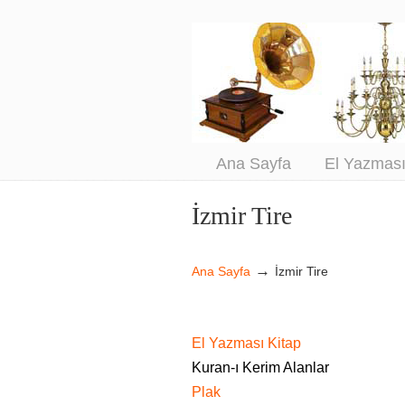
An
Sa
Ana Sayfa
El Yazmas
İzmir Tire
Navigation
→
Ana Sayfa
İzmir Tire
El Yazması Kitap
Kuran-ı Kerim Alanlar
Plak