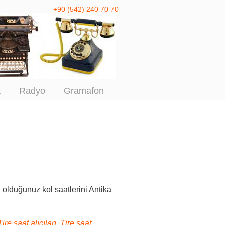
+90 (542) 240 70 70
 Antika Alım
t
Radyo
Gramafon
 olduğunuz kol saatlerini Antika
ire saat alıcıları, Tire saat