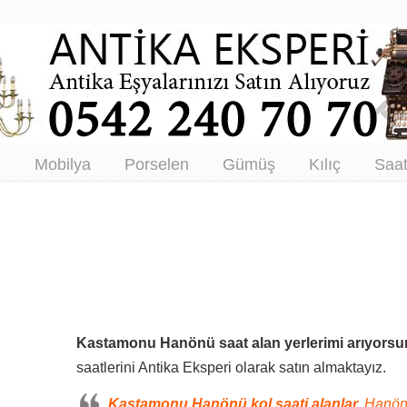
tikacı – Antika Eşya Alanlar –
tım
ı
Mobilya
Porselen
Gümüş
Kılıç
Saa
Kastamonu Hanönü saat alan yerlerimi arıyors
saatlerini Antika Eksperi olarak satın almaktayız.
Kastamonu Hanönü kol saati alanlar,
Hanönü