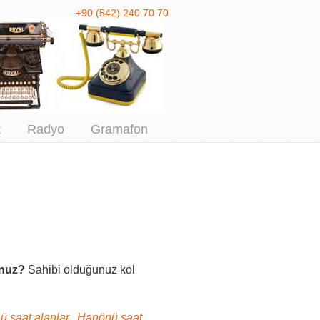
+90 (542) 240 70 70
 Antika Alım
t
Radyo
Gramafon
unuz?
Sahibi olduğunuz kol
 saat alanlar, Hanönü saat