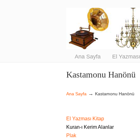
An
Sa
Ana Sayfa
El Yazmas
Kastamonu Hanönü
Navigation
→
Ana Sayfa
Kastamonu Hanönü
El Yazması Kitap
Kuran-ı Kerim Alanlar
Plak