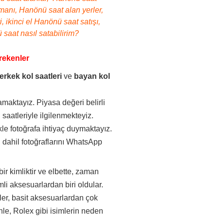
zmanı, Hanönü saat alan yerler,
 ikinci el Hanönü saat satışı,
 saat nasıl satabilirim?
rekenler
erkek kol saatleri
ve
bayan kol
maktayız. Piyasa değeri belirli
saatleriyle ilgilenmekteyiz.
kle fotoğrafa ihtiyaç duymaktayız.
 dahil fotoğraflarını WhatsApp
.
bir kimliktir ve elbette, zaman
li aksesuarlardan biri oldular.
aatler, basit aksesuarlardan çok
enle, Rolex gibi isimlerin neden