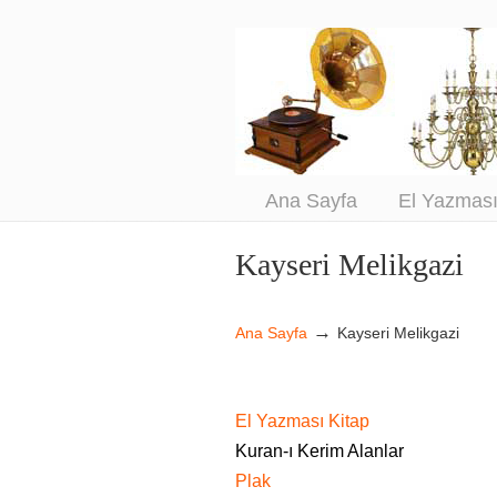
An
Sa
Ana Sayfa
El Yazmas
Kayseri Melikgazi
Navigation
→
Ana Sayfa
Kayseri Melikgazi
El Yazması Kitap
Kuran-ı Kerim Alanlar
Plak