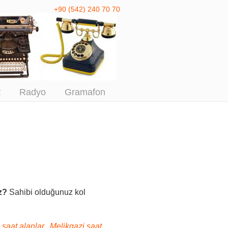
+90 (542) 240 70 70
 Antika Alım
t
Radyo
Gramafon
z?
Sahibi olduğunuz kol
 saat alanlar, Melikgazi saat