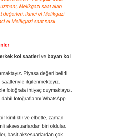
at uzmanı, Melikgazi saat alan
 değerleri, ikinci el Melikgazi
nci el Melikgazi saat nasıl
enler
erkek kol saatleri
ve
bayan kol
maktayız. Piyasa değeri belirli
saatleriyle ilgilenmekteyiz.
kle fotoğrafa ihtiyaç duymaktayız.
 dahil fotoğraflarını WhatsApp
.
bir kimliktir ve elbette, zaman
li aksesuarlardan biri oldular.
aatler, basit aksesuarlardan çok