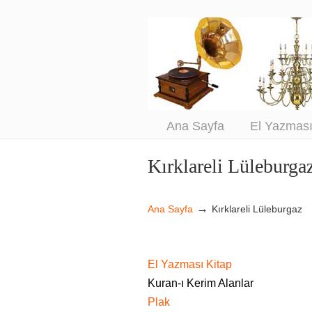
An
Sa
Ana Sayfa
El Yazmas
Kırklareli Lüleburga
Navigation
→
Ana Sayfa
Kırklareli Lüleburgaz
El Yazması Kitap
Kuran-ı Kerim Alanlar
Plak