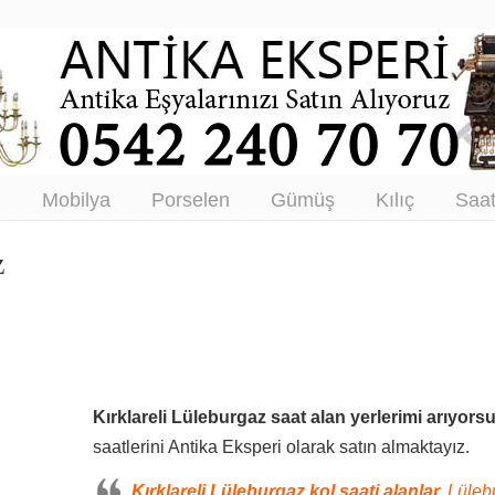
tikacı – Antika Eşya Alanlar –
tım
ı
Mobilya
Porselen
Gümüş
Kılıç
Saa
z
Kırklareli Lüleburgaz saat alan yerlerimi arıyor
saatlerini Antika Eksperi olarak satın almaktayız.
Kırklareli Lüleburgaz kol saati alanlar,
Lüleb