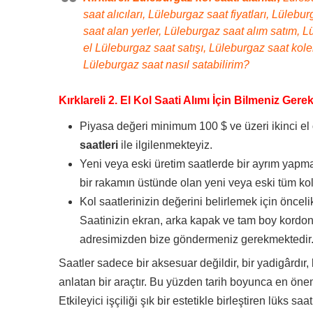
saat alıcıları, Lüleburgaz saat fiyatları, Lüle
saat alan yerler, Lüleburgaz saat alım satım, Lü
el Lüleburgaz saat satışı, Lüleburgaz saat kolek
Lüleburgaz saat nasıl satabilirim?
Kırklareli 2. El Kol Saati Alımı İçin Bilmeniz Gere
Piyasa değeri minimum 100 $ ve üzeri ikinci el
saatleri
ile ilgilenmekteyiz.
Yeni veya eski üretim saatlerde bir ayrım yapma
bir rakamın üstünde olan yeni veya eski tüm kol 
Kol saatlerinizin değerini belirlemek için önceli
Saatinizin ekran, arka kapak ve tam boy kordon
adresimizden bize göndermeniz gerekmektedir
Saatler sadece bir aksesuar değildir, bir yadigârdır, 
anlatan bir araçtır. Bu yüzden tarih boyunca en önem
Etkileyici işçiliği şık bir estetikle birleştiren lüks s