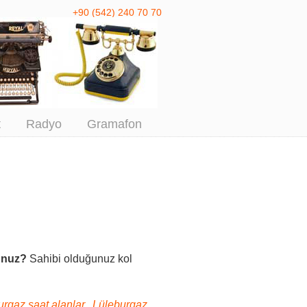
+90 (542) 240 70 70
 Antika Alım
t
Radyo
Gramafon
sunuz?
Sahibi olduğunuz kol
urgaz saat alanlar, Lüleburgaz