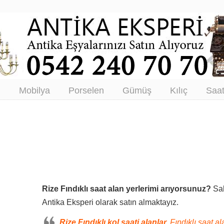
tikacı – Antika Eşya Alanlar –
tım
ı
Mobilya
Porselen
Gümüş
Kılıç
Saa
Rize Fındıklı saat alan yerlerimi arıyorsunuz?
Sah
Antika Eksperi olarak satın almaktayız.
Rize Fındıklı kol saati alanlar,
Fındıklı saat ala