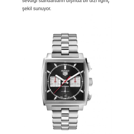
sevdiği standartların dışında bir dizi ilginç
şekil sunuyor.