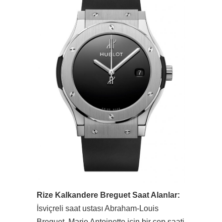
Rize Kalkandere Breguet Saat Alanlar:
İsviçreli saat ustası Abraham-Louis
Breguet, Marie Antoinette için bir cep saati