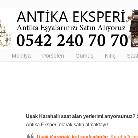
tikacı – Antika Eşya Alanlar –
tım
ı
Mobilya
Porselen
Gümüş
Kılıç
Saa
Uşak Karahallı saat alan yerlerimi arıyorsunuz?
S
Antika Eksperi olarak satın almaktayız.
Uşak Karahallı kol saati alanlar,
Karahallı saa