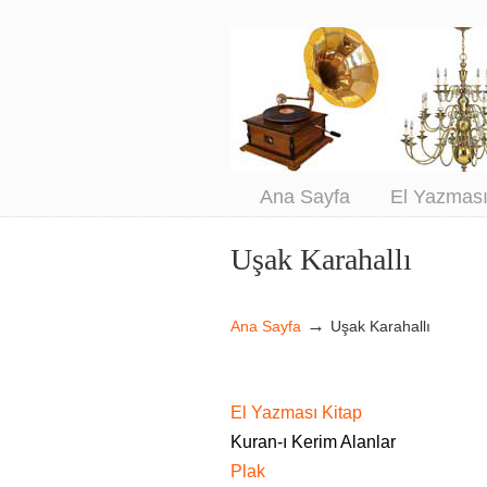
An
Sa
Ana Sayfa
El Yazmas
Uşak Karahallı
Navigation
→
Ana Sayfa
Uşak Karahallı
El Yazması Kitap
Kuran-ı Kerim Alanlar
Plak